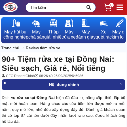
0
Máy hút bụi

Máy

Tháp

Máy

Máy

Xe

Máy dò

công nghiệp
chà sàn
giải nhiệt
rửa xe
đánh giày
quét rác
kim loạ
Trang chủ
Review tiệm rửa xe
90+ Tiệm rửa xe tại Đồng Nai:
Siêu sạch, Giá rẻ, Nổi tiếng
CEO Robert Chinh
08:26:49 26/09/2025
5986
Nội dung chính
Dịch vụ
rửa xe tại Đồng Nai
hiện đã đầu tư, nâng cấp, thiết lập bộ
mặt mới hoàn toàn. Hàng chục các cửa tiệm lớn được mở ra mỗi
năm, quy mô lớn, nhỏ đều xây dựng đầy đủ. Đánh giá khách quan
thì có top 87 cái tên dưới đây nhận lượt rate cao, được khách ủng
hộ lâu dài.