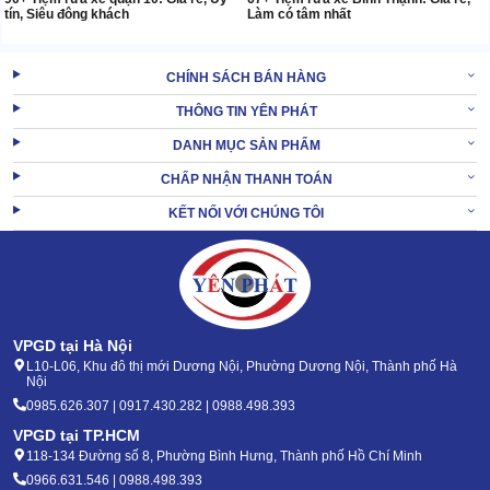
tín, Siêu đông khách
Làm có tâm nhất
CHÍNH SÁCH BÁN HÀNG
THÔNG TIN YÊN PHÁT
DANH MỤC SẢN PHẨM
CHẤP NHẬN THANH TOÁN
KẾT NỐI VỚI CHÚNG TÔI
VPGD tại Hà Nội
L10-L06, Khu đô thị mới Dương Nội, Phường Dương Nội, Thành phố Hà
Nội
0985.626.307 | 0917.430.282 | 0988.498.393
VPGD tại TP.HCM
118-134 Đường số 8, Phường Bình Hưng, Thành phố Hồ Chí Minh
0966.631.546 | 0988.498.393