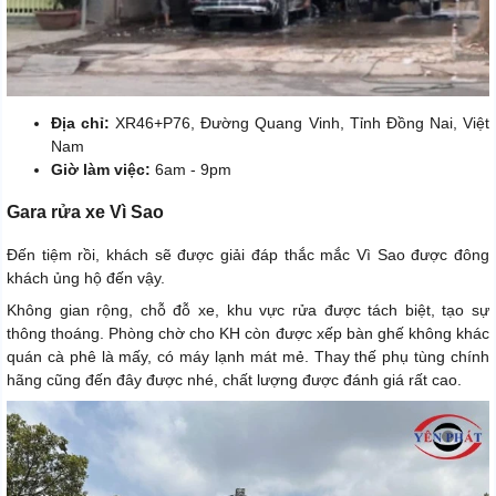
Địa chỉ:
XR46+P76, Đường Quang Vinh, Tỉnh Đồng Nai, Việt
Nam
Giờ làm việc:
6am - 9pm
Gara rửa xe Vì Sao
Đến tiệm rồi, khách sẽ được giải đáp thắc mắc Vì Sao được đông
khách ủng hộ đến vậy.
Không gian rộng, chỗ đỗ xe, khu vực rửa được tách biệt, tạo sự
thông thoáng. Phòng chờ cho KH còn được xếp bàn ghế không khác
quán cà phê là mấy, có máy lạnh mát mẻ. Thay thế phụ tùng chính
hãng cũng đến đây được nhé, chất lượng được đánh giá rất cao.