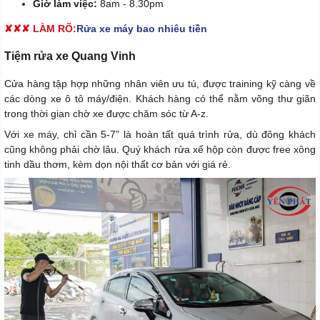
Giờ làm việc:
8am - 8.30pm
✘✘✘ LÀM RÕ:
Rửa xe máy bao nhiêu tiền
Tiệm rửa xe Quang Vinh
Cửa hàng tập hợp những nhân viên ưu tú, được training kỹ càng về
các dòng xe ô tô máy/điện. Khách hàng có thể nằm võng thư giãn
trong thời gian chờ xe được chăm sóc từ A-z.
Với xe máy, chỉ cần 5-7” là hoàn tất quá trình rửa, dù đông khách
cũng không phải chờ lâu. Quý khách rửa xế hộp còn được free xông
tinh dầu thơm, kèm dọn nội thất cơ bản với giá rẻ.