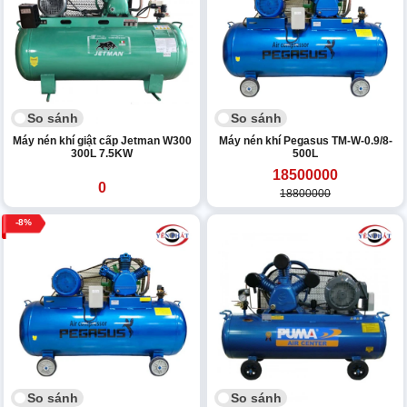
So sánh
So sánh
Máy nén khí giật cấp Jetman W300
Máy nén khí Pegasus TM-W-0.9/8-
300L 7.5KW
500L
18500000
0
18800000
8
So sánh
So sánh