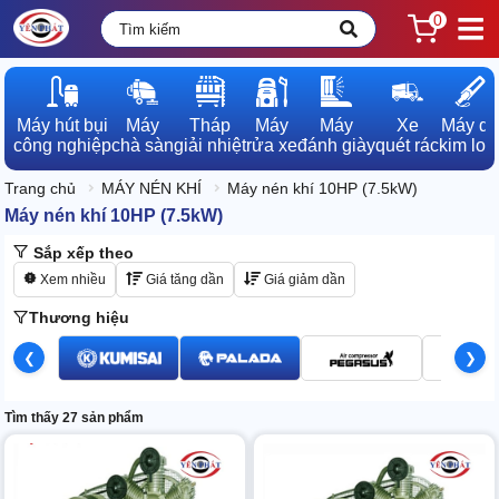
0
Máy hút bụi

Máy

Tháp

Máy

Máy

Xe

Máy dò

công nghiệp
chà sàn
giải nhiệt
rửa xe
đánh giày
quét rác
kim loạ
Trang chủ
MÁY NÉN KHÍ
Máy nén khí 10HP (7.5kW)
Máy nén khí 10HP (7.5kW)
Sắp xếp theo
Xem nhiều
Giá tăng dần
Giá giảm dần
Thương hiệu
❮
❯
Tìm thấy 27 sản phẩm