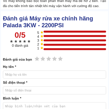
Vỏ máy không bao bọc toàn phần thân máy mà để hở 2 bên. Tạo
đà cho tiến trình tản nhiệt khi máy vận hành với cường độ cao.
Chịu nhiệt ấn tượng, sức bền đáng nể
Đánh giá Máy rửa xe chính hãng
Khi tìm hiểu về mức giới hạn nhiệt của nguồn nước đầu vào của
Palada 3KW - 2200PSI
máy, bạn sẽ nhận ra đẳng cấp vượt trội của Palada 3KW -
0/5
5
2200PSI.
4
3
2
0 đánh giá
1
1 sao
2 sao
3 sao
4 sao
5 sao
Đánh giá của bạn
Họ tên *
Số điện thoại *
Bình luận *