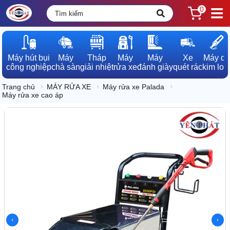
0
Máy hút bụi

Máy

Tháp

Máy

Máy

Xe

Máy dò

công nghiệp
chà sàn
giải nhiệt
rửa xe
đánh giày
quét rác
kim loạ
Trang chủ
MÁY RỬA XE
Máy rửa xe Palada
Máy rửa xe cao áp