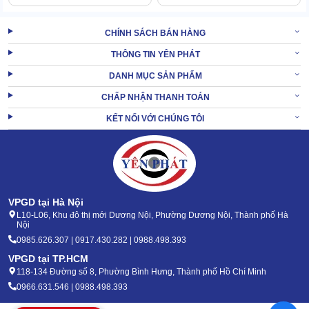
CHÍNH SÁCH BÁN HÀNG
THÔNG TIN YÊN PHÁT
DANH MỤC SẢN PHẨM
CHẤP NHẬN THANH TOÁN
KẾT NỐI VỚI CHÚNG TÔI
VPGD tại Hà Nội
L10-L06, Khu đô thị mới Dương Nội, Phường Dương Nội, Thành phố Hà
Nội
0985.626.307 | 0917.430.282 | 0988.498.393
Tiết kiệm phí hoạt động
VPGD tại TP.HCM
Như vừa đề cập đến ở trên, máy có công suất không cao nên điện
118-134 Đường số 8, Phường Bình Hưng, Thành phố Hồ Chí Minh
năng tiêu thụ không nhiều.
0966.631.546 | 0988.498.393
Đặc biệt là khi động cơ máy là dòng cảm ứng từ có khả năng tự