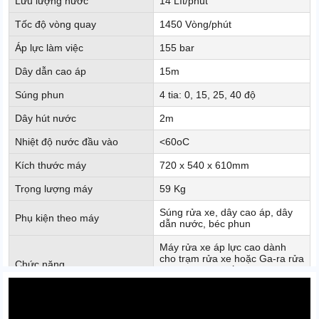
Lưu lượng nước
14 Lít/phút
Tốc độ vòng quay
1450 Vòng/phút
Áp lực làm việc
155 bar
Dây dẫn cao áp
15m
Súng phun
4 tia: 0, 15, 25, 40 độ
Dây hút nước
2m
Nhiệt độ nước đầu vào
<60oC
Kích thước máy
720 x 540 x 610mm
Trọng lượng máy
59 Kg
Súng rửa xe, dây cao áp, dây
Phụ kiện theo máy
dẫn nước, béc phun
Máy rửa xe áp lực cao dành
cho trạm rửa xe hoặc Ga-ra rửa
Chức năng
xe ô tô công suất rửa lên tới 60
đến 70 xe trong 1 ngày.
Công suất
3 kW