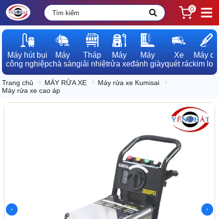
0
Máy hút bụi

Máy

Tháp

Máy

Máy

Xe

Máy dò

công nghiệp
chà sàn
giải nhiệt
rửa xe
đánh giày
quét rác
kim loạ
Trang chủ
MÁY RỬA XE
Máy rửa xe Kumisai
Máy rửa xe cao áp