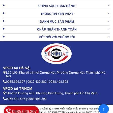
CHÍNH SÁCH BÁN HÀNG
THÔNG TIN YÊN PHÁT
DANH MỤC SẢN PHẨM
CHẤP NHẬN THANH TOÁN
KẾT NỐI VỚI CHÚNG TÔI
VPGD tại Hà Nội
L10-L06, Khu đô thị mới Dương Nội, Phường Dương Nội, Thành phố Hà
Nội
Những cải tiến này giúp máy tiện dụng hơn, tiết kiệm hàng loạt chi
0985.626.307 | 0917.430.282 | 0988.498.393
phí vận hành cho người dùng. Bên cạnh đó, còn tận dụng triệt để
nhiên liệu, tránh hao hụt lãng phí.
VPGD tại TP.HCM
118-134 Đường số 8, Phường Bình Hưng, Thành phố Hồ Chí Minh
2/ Mua máy rửa xe công nghiệp Kumisai KMS
0966.631.546 | 0988.498.393
250/7.5 ở đâu chất lượng bền bỉ, giá phải chăng
↑
Bản quyền 2020 - 2026 – © Công ty TNHH Xuất nhập khẩu thương mại Yên Phát
0985.626.307
Mã số thuế: 0105904394 do Sở KH&ĐT TP Hà Nội cấp ngày 30/05/2012