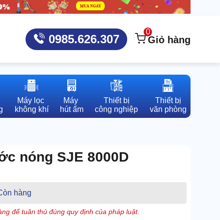
0
0985.626.307
Giỏ hàng
Máy lọc 

Máy 

Thiết bị

Thiết bị

g
không khí
hút ẩm
công nghiệp
văn phòng
ước nóng SJE 8000D
Còn hàng
ng để tuân thủ đúng quy định của pháp luật.