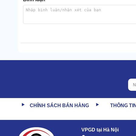
Máy phun rửa SJE 8000D sử dụng áp lực nước 8 bar (
Nhờ đó,
máy bơm rửa xe
có khả năng loại bỏ các vế
CHÍNH SÁCH BÁN HÀNG
THÔNG TI
Nhiệt độ nước hoạt động mức 120 độ C, đảm bảo làm
Với lực phun mạnh, nhiệt độ nước có thể tùy chỉn
chất tẩy mạnh.
VPGD tại Hà Nội