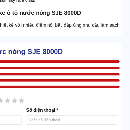
ian hay hóa chất.
 xe ô tô nước nóng SJE 8000D
hiết kế với nhiều điểm nổi bật, đáp ứng nhu cầu làm sạch
ước nóng SJE 8000D
sao
2 sao
3 sao
4 sao
5 sao
Số điện thoại *