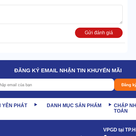
Gửi đánh giá
ĐĂNG KÝ EMAIL NHẬN TIN KHUYẾN MÃI
Đăng k
tối đa 9 bar) tạo ra luồng hơi nước nóng mạnh mẽ.
t bẩn, dầu mỡ và bụi bẩn bám trên bề mặt xe.
N YÊN PHÁT
DANH MỤC SẢN PHẨM
CHẤP N
 sạch sâu mà không làm hại đến bề mặt sơn của xe.
TOÁN
h mức cao. Người dùng gần như không cần phải dùng đến
VPGD tại TP.