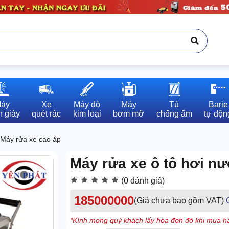
áy

Xe

Máy dò

Máy

Tủ

Barie

 giày
quét rác
kim loại
bơm mỡ
chống ẩm
tự độn
Máy rửa xe cao áp
Máy rửa xe ô tô hơi n
(0 đánh giá)
185000000
(Giá chưa bao gồm VAT)
*Kính mong quý khách lấy hóa đơn đỏ khi mua hà