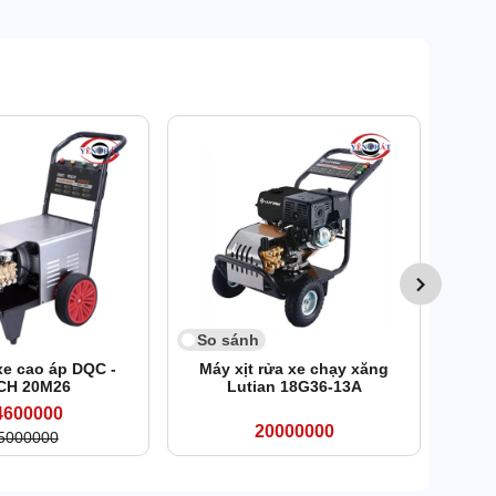
So 
Máy 
So sánh
xe cao áp DQC -
Máy xịt rửa xe chạy xăng
CH 20M26
Lutian 18G36-13A
4600000
20000000
5000000