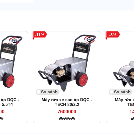
11
3
So sánh
So sánh
 áp DQC -
Máy rửa xe cao áp DQC -
Máy rửa 
-5.5T4
TECH 80/2.2
TE
00
7600000
1
00
8500000
1