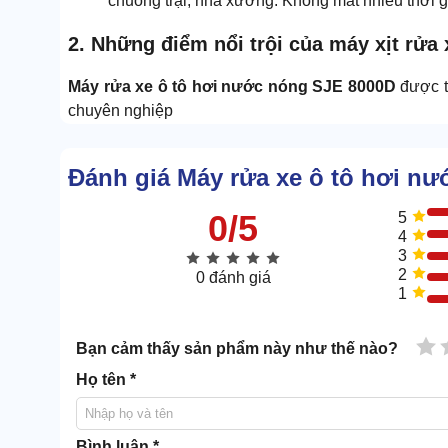
chuồng trại, nhà xưởng. Không mất nhiều thời g
2. Những điểm nổi trội của máy xịt rửa
Máy rửa xe ô tô hơi nước nóng SJE 8000D
được t
chuyên nghiệp
2.1 Phun rửa mạnh mẽ, làm sạch sâu
Đánh giá Máy rửa xe ô tô hơi n
0/5
5
4
3
2
0 đánh giá
1
1 
Bạn cảm thấy sản phẩm này như thế nào?
Họ tên *
Bình luận *