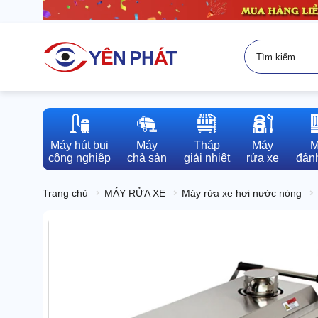
Máy hút bụi

Máy

Tháp

Máy

M
công nghiệp
chà sàn
giải nhiệt
rửa xe
đánh
Trang chủ
MÁY RỬA XE
Máy rửa xe hơi nước nóng