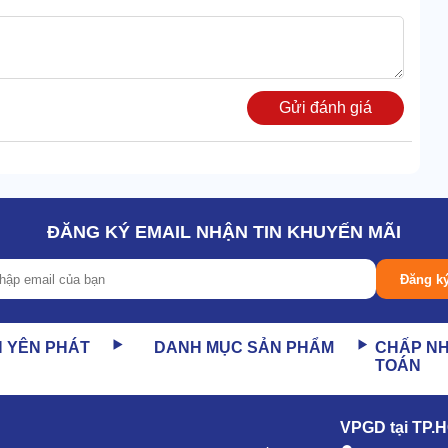
Gửi đánh giá
r UPDS Fuji không phát sinh sự cố khi hoạt động.
ĐĂNG KÝ EMAIL NHẬN TIN KHUYẾN MÃI
y, không gián đoạn giữa chừng.
gưỡng tuyệt đối
Đăng k
n nhiệt lên tới 165 độ C. Đây là mức nhiệt đủ để làm mềm,
N YÊN PHÁT
DANH MỤC SẢN PHẨM
CHẤP N
TOÁN
VPGD tại TP.