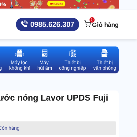
0
0985.626.307
Giỏ hàng
Máy lọc 

Máy 

Thiết bị

Thiết bị

g
không khí
hút ẩm
công nghiệp
văn phòng
ước nóng Lavor UPDS Fuji
Còn hàng