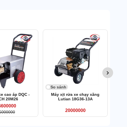
So 
Máy 
So sánh
xe cao áp DQC -
Máy xịt rửa xe chạy xăng
CH 20M26
Lutian 18G36-13A
4600000
20000000
5000000