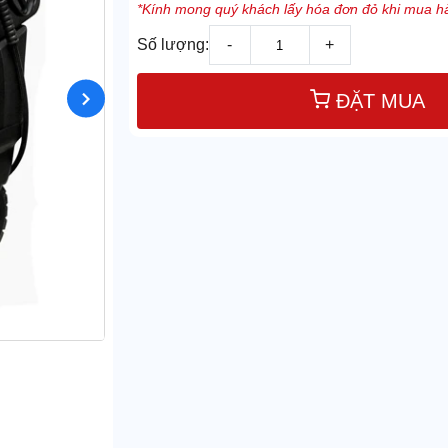
*Kính mong quý khách lấy hóa đơn đỏ khi mua hà
Số lượng:
-
+
ĐẶT MUA