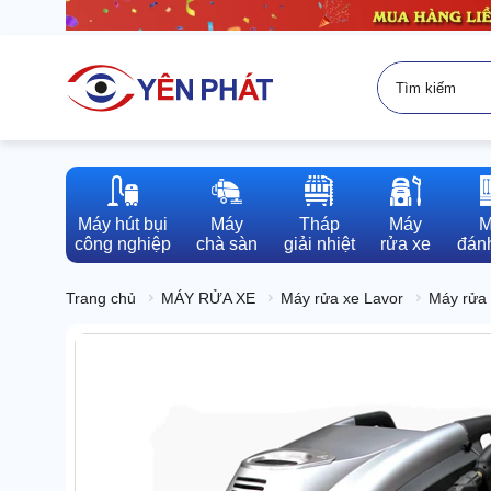
Máy hút bụi

Máy

Tháp

Máy

M
công nghiệp
chà sàn
giải nhiệt
rửa xe
đánh
Trang chủ
MÁY RỬA XE
Máy rửa xe Lavor
Máy rửa 