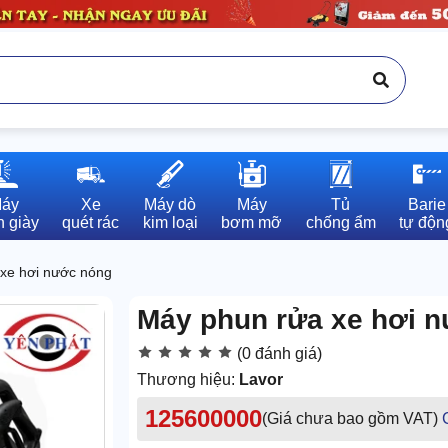
áy

Xe

Máy dò

Máy

Tủ

Barie

 giày
quét rác
kim loại
bơm mỡ
chống ẩm
tự độn
xe hơi nước nóng
Máy phun rửa xe hơi n
(0 đánh giá)
Thương hiệu:
Lavor
125600000
(Giá chưa bao gồm VAT)