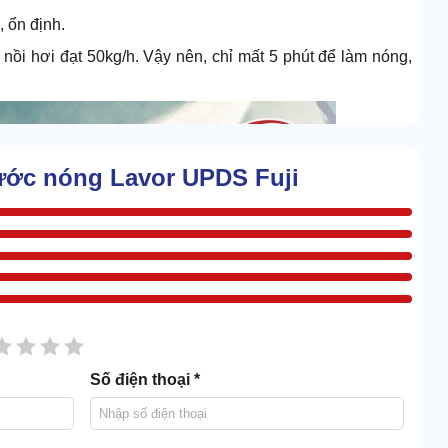
 ổn định.
nồi hơi đạt 50kg/h. Vậy nên, chỉ mất 5 phút để làm nóng,
ước nóng Lavor UPDS Fuji
sao
2 sao
3 sao
4 sao
5 sao
Số điện thoại *