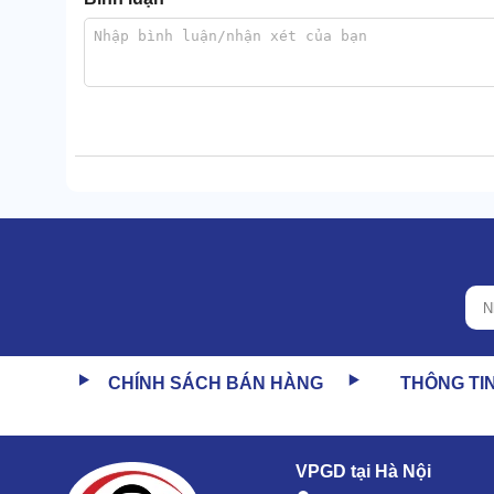
Đặc biệt, do khả năng tự điều chỉnh cực tốt nên Lavo
Đảm bảo tiến trình vệ sinh diễn ra trơn mượt, đều ta
Vệ sinh sạch, hiệu suất loại bỏ vết bẩn chạm n
Khi vận hành, thiết bị có thể sinh ra hơi nước có nề
làm bong mọi vết bẩn cứng đầu.
CHÍNH SÁCH BÁN HÀNG
THÔNG TI
Ngoài ra còn loại bỏ các vết dầu mỡ siêu tốt.
VPGD tại Hà Nội