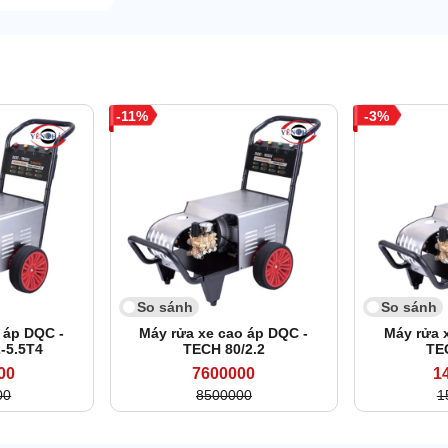
11
3
So sánh
So sánh
 áp DQC -
Máy rửa xe cao áp DQC -
Máy rửa 
-5.5T4
TECH 80/2.2
TE
00
7600000
1
00
8500000
1