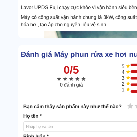
Lavor UPDS Fuji chạy cực khỏe vì vận hành siêu bền,
Máy có công suất vận hành chung là 3kW, công suất 
hóa hơi, tạo áp cho nguyên liệu vệ sinh.
Đánh giá Máy phun rửa xe hơi n
0/5
5
4
3
2
0 đánh giá
1
1 
Bạn cảm thấy sản phẩm này như thế nào?
Họ tên *
Bình luận *