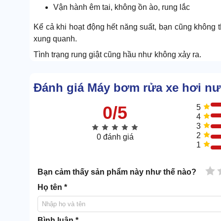
Vận hành êm tai, không ồn ào, rung lắc
Kể cả khi hoạt động hết năng suất, bạn cũng không 
xung quanh.
Tình trạng rung giật cũng hầu như không xảy ra.
Điều này có được là nhờ kết cấu máy rất bền chặt, c
xuống mức thấp nhất.
Đánh giá Máy bơm rửa xe hơi n
0/5
5
4
3
2
0 đánh giá
1
1 
Bạn cảm thấy sản phẩm này như thế nào?
Họ tên *
Bình luận *