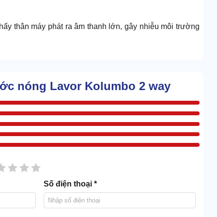
thấy thân máy phát ra âm thanh lớn, gây nhiễu môi trường
hắc chắn. Lại tích hợp hệ thống giảm âm nên giúp hạ độ ồn
ước nóng Lavor Kolumbo 2 way
sao
2 sao
3 sao
4 sao
5 sao
Số điện thoại *