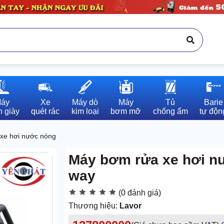
áy

Xe

Máy dò

Máy

Tủ

Barie

 giày
quét rác
kim loại
bơm mỡ
chống ẩm
tự độn
xe hơi nước nóng
Máy bơm rửa xe hơi n
way
(0 đánh giá)
Thương hiệu:
Lavor