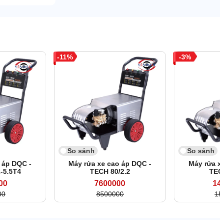
11
3
So sánh
So sánh
 áp DQC -
Máy rửa xe cao áp DQC -
Máy rửa 
-5.5T4
TECH 80/2.2
TE
00
7600000
1
00
8500000
1