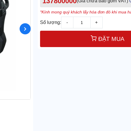
137800000
(Giá chưa bao gồm VAT)
*Kính mong quý khách lấy hóa đơn đỏ khi mua hà
Số lượng:
-
+
ĐẶT MUA