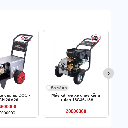
So 
Máy 
So sánh
xe cao áp DQC -
Máy xịt rửa xe chạy xăng
CH 20M26
Lutian 18G36-13A
4600000
20000000
5000000