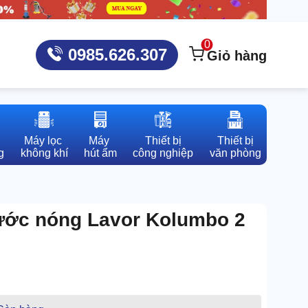
0
0985.626.307
Giỏ hàng
Máy lọc 

Máy 

Thiết bị

Thiết bị

g
không khí
hút ẩm
công nghiệp
văn phòng
ước nóng Lavor Kolumbo 2