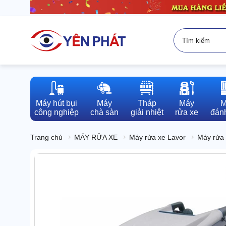
Máy hút bụi

Máy

Tháp

Máy

M
công nghiệp
chà sàn
giải nhiệt
rửa xe
đánh
Trang chủ
MÁY RỬA XE
Máy rửa xe Lavor
Máy rửa 