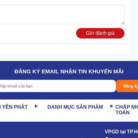
Gửi đánh giá
ĐĂNG KÝ EMAIL NHẬN TIN KHUYẾN MÃI
Đăng k
N YÊN PHÁT
DANH MỤC SẢN PHẨM
CHẤP N
TOÁN
VPGD tại TP.
 năng lượng đầu vào cực ấn tượng.