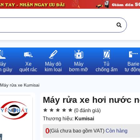
áy

Xe

Máy dò

Máy

Tủ

Barie

 giày
quét rác
kim loại
bơm mỡ
chống ẩm
tự độn
Máy rửa xe Kumisai
Máy rửa xe hơi nước 
(0 đánh giá)
Thương hiệu:
Kumisai
0
(Giá chưa bao gồm VAT)
Còn hàng