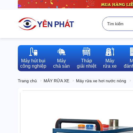
Máy hút bụi

Máy

Tháp

Máy

M
công nghiệp
chà sàn
giải nhiệt
rửa xe
đánh
Trang chủ
MÁY RỬA XE
Máy rửa xe hơi nước nóng