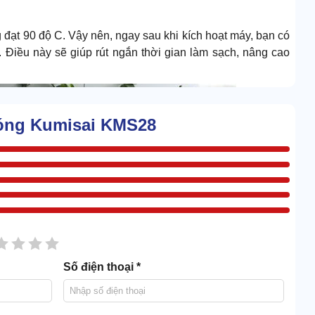
đạt 90 độ C. Vậy nên, ngay sau khi kích hoạt máy, bạn có
. Điều này sẽ giúp rút ngắn thời gian làm sạch, nâng cao
nóng Kumisai KMS28
sao
2 sao
3 sao
4 sao
5 sao
Số điện thoại *