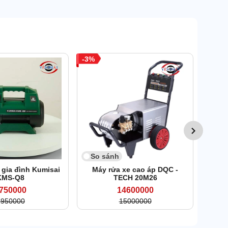
3
So 
Máy
So sánh
 gia đình Kumisai
Máy rửa xe cao áp DQC -
KMS-Q8
TECH 20M26
750000
14600000
1950000
15000000