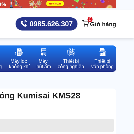
0
0985.626.307
Giỏ hàng
Máy lọc 

Máy 

Thiết bị

Thiết bị

g
không khí
hút ẩm
công nghiệp
văn phòng
nóng Kumisai KMS28