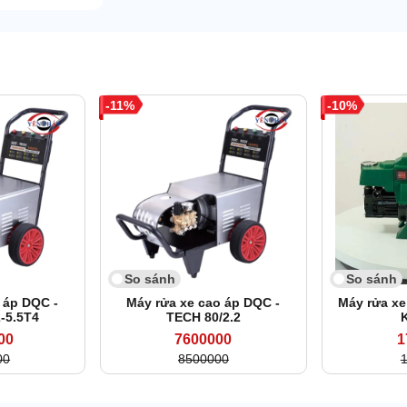
11
10
So sánh
So sánh
 áp DQC -
Máy rửa xe cao áp DQC -
Máy rửa xe
-5.5T4
TECH 80/2.2
00
7600000
1
00
8500000