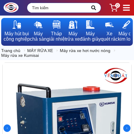
0
Máy hút bụi

Máy

Tháp

Máy

Máy

Xe

Máy dò

công nghiệp
chà sàn
giải nhiệt
rửa xe
đánh giày
quét rác
kim loạ
Trang chủ
MÁY RỬA XE
Máy rửa xe hơi nước nóng
Máy rửa xe Kumisai