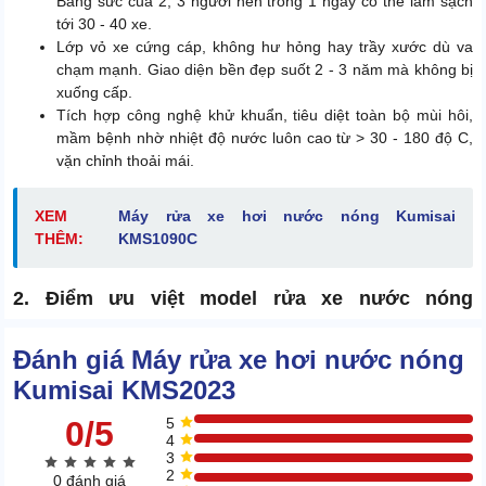
Bằng sức của 2, 3 người nên trong 1 ngày có thể làm sạch
tới 30 - 40 xe.
Lớp vỏ xe cứng cáp, không hư hỏng hay trầy xước dù va
chạm mạnh. Giao diện bền đẹp suốt 2 - 3 năm mà không bị
xuống cấp.
Tích hợp công nghệ khử khuẩn, tiêu diệt toàn bộ mùi hôi,
mầm bệnh nhờ nhiệt độ nước luôn cao từ > 30 - 180 độ C,
vặn chỉnh thoải mái.
XEM
Máy rửa xe hơi nước nóng Kumisai
THÊM:
KMS1090C
2. Điểm ưu việt model rửa xe nước nóng
KMS2023
Đánh giá Máy rửa xe hơi nước nóng
2.1. Thiết kế ấn tượng
Kumisai KMS2023
0/5
5
4
3
2
0 đánh giá