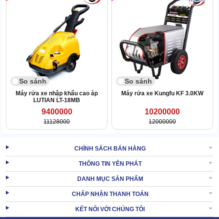
điều khiển thiết bị thuận lợi hơn.
2.2. Công suất vận hành “khủng”
KMS2023 sở hữu công suất vận hành lên tới 12kW, áp suất max
15bar. Giúp
máy bơm rửa xe nước nóng
tẩy rửa cực nhanh, tia
nước mạnh nhưng không làm tróc sơn, hao mòn xe.
So sánh
So sánh
Máy rửa xe nhập khẩu cao áp
Máy rửa xe Kungfu KF 3.0KW
LUTIAN LT-18MB
9400000
10200000
11128000
12000000
CHÍNH SÁCH BÁN HÀNG
THÔNG TIN YÊN PHÁT
DANH MỤC SẢN PHẨM
CHẤP NHẬN THANH TOÁN
KẾT NỐI VỚI CHÚNG TÔI