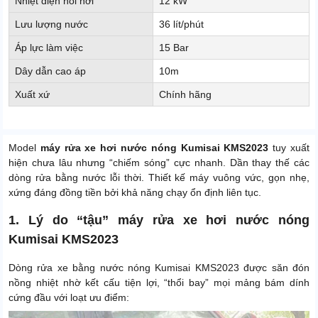
Nhiệt điện nồi hơi
12 kW
Lưu lượng nước
36 lít/phút
Áp lực làm việc
15 Bar
Dây dẫn cao áp
10m
Xuất xứ
Chính hãng
Model
máy rửa xe hơi nước nóng Kumisai KMS2023
tuy xuất
hiện chưa lâu nhưng “chiếm sóng” cực nhanh. Dần thay thế các
dòng rửa bằng nước lỗi thời. Thiết kế máy vuông vức, gọn nhẹ,
xứng đáng đồng tiền bởi khả năng chạy ổn định liên tục.
1. Lý do “tậu” máy rửa xe hơi nước nóng
Kumisai KMS2023
Dòng rửa xe bằng nước nóng Kumisai KMS2023 được săn đón
nồng nhiệt nhờ kết cấu tiện lợi, “thổi bay” mọi mảng bám dính
cứng đầu với loạt ưu điểm: