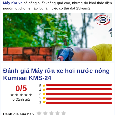
Máy rửa xe
có công suất không quá cao, nhưng do khai thác điện
nguồn tốt cho nên áp lực làm việc có thể đạt 25kg/m2.
Đánh giá Máy rửa xe hơi nước nóng
Kumisai KMS-24
0/5
5
4
3
2
0 đánh giá
1
Không những thế, do hơi nước có nền nhiệt cao nên khả năng làm
mềm các vết bẩn đã khô cứng lâu là cực tốt.
1 sao
2 sao
3 sao
4 sao
5 sao
Đánh giá của bạn