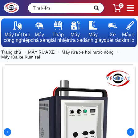
0
Máy hút bụi

Máy

Tháp

Máy

Máy

Xe

Máy dò

công nghiệp
chà sàn
giải nhiệt
rửa xe
đánh giày
quét rác
kim loạ
Trang chủ
MÁY RỬA XE
Máy rửa xe hơi nước nóng
Máy rửa xe Kumisai