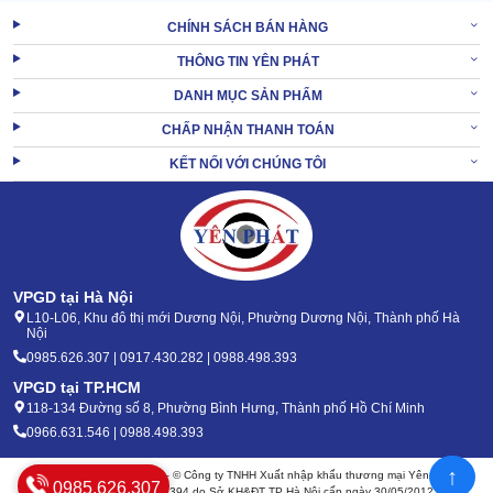
1.4 Tiết kiệm điện nước, không lo lãng phí
CHÍNH SÁCH BÁN HÀNG
Trang bị nhiều cải tiến công nghệ, Kumisai 2200PSI cho hiệu quả
THÔNG TIN YÊN PHÁT
phun rửa hoàn hảo, với mức hao phí vô cùng thấp.
DANH MỤC SẢN PHẨM
Máy rửa xe áp lực cao
có thể chủ động hút nước, tự tắt/mở dựa
CHẤP NHẬN THANH TOÁN
trên hoạt động của cò súng. Đây đều là những tính năng hiện đại
vừa giúp hạ thấp chi phí, vừa tối ưu trải nghiệm với máy.
KẾT NỐI VỚI CHÚNG TÔI
VPGD tại Hà Nội
L10-L06, Khu đô thị mới Dương Nội, Phường Dương Nội, Thành phố Hà
Nội
0985.626.307 | 0917.430.282 | 0988.498.393
VPGD tại TP.HCM
118-134 Đường số 8, Phường Bình Hưng, Thành phố Hồ Chí Minh
0966.631.546 | 0988.498.393
↑
Bản quyền 2020 - 2026 – © Công ty TNHH Xuất nhập khẩu thương mại Yên Phát
0985.626.307
Mã số thuế: 0105904394 do Sở KH&ĐT TP Hà Nội cấp ngày 30/05/2012