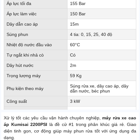
Áp lực tối đa
155 Bar
Áp lực làm việc
150 Bar
Dây dẫn cao áp
15m
Súng phun
4 tia: 0, 15, 25, 40 độ
Nhiệt độ nước đầu vào
60°C
Tự ngắt khi nhả cò
Có
Dây hút nước
2m
Trọng lượng máy
59 Kg
Súng rửa xe, dây cao áp, dây
Phụ kiện theo máy
dẫn nước, béc phun
Công suất
3 kW
Xuất xứ
Chính hãng
Xử lý tốt các yêu cầu vận hành chuyên nghiệp,
máy rửa xe cao
áp Kumisai 2200PSI
là đề cử #1 trong phân khúc giá rẻ. Giao
diện tinh gọn, cơ động giúp máy phun rửa tốt với ứng dụng đa
dạng.