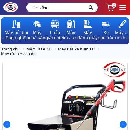
0
Máy hút bụi

Máy

Tháp

Máy

Máy

Xe

Máy dò

công nghiệp
chà sàn
giải nhiệt
rửa xe
đánh giày
quét rác
kim loạ
Trang chủ
MÁY RỬA XE
Máy rửa xe Kumisai
Máy rửa xe cao áp