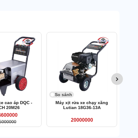
So 
Máy 
So sánh
xe cao áp DQC -
Máy xịt rửa xe chạy xăng
CH 20M26
Lutian 18G36-13A
4600000
20000000
5000000