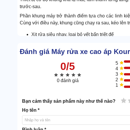
trước-sau.
Phần khung máy trở thành điểm tựa cho các linh kiệ
Cùng với điều này, khung cũng chạy ra sau, kéo lên tr
Xịt rửa siêu nhạy, loại bỏ vết bẩn triệt để
Khi kích hoạt công năng, Kouritsu LT17MB sinh áp cực
Đánh giá Máy rửa xe cao áp Kou
Do được trợ lực bằng động cơ 2,2kW nên máy có thể s
0/5
5
4
3
2
0 đánh giá
1
1 
Bạn cảm thấy sản phẩm này như thế nào?
Họ tên *
Bình luận *