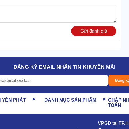
Gửi đánh giá
ĐĂNG KÝ EMAIL NHẬN TIN KHUYẾN MÃI
Đăng k
hể rửa trôi mọi vết bẩn trong thời gian ngắn.
N YÊN PHÁT
DANH MỤC SẢN PHẨM
CHẤP N
TOÁN
gia cố bằng vật liệu hoàn thiện chất lượng cao.
ông gỉ siêu bền, chống va đập cực tốt.
VPGD tại TP.