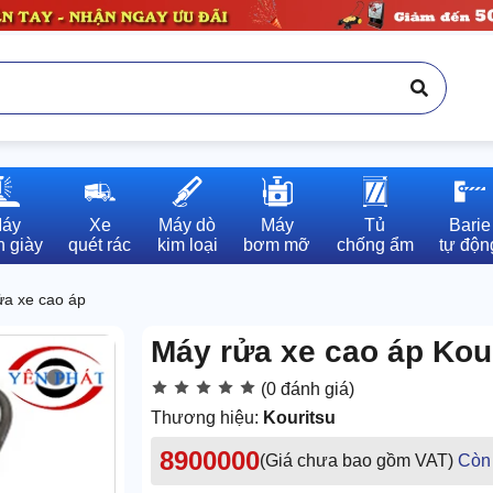
áy

Xe

Máy dò

Máy

Tủ

Barie

 giày
quét rác
kim loại
bơm mỡ
chống ẩm
tự độn
ửa xe cao áp
Máy rửa xe cao áp Kou
(0 đánh giá)
Thương hiệu:
Kouritsu
8900000
(Giá chưa bao gồm VAT)
Còn