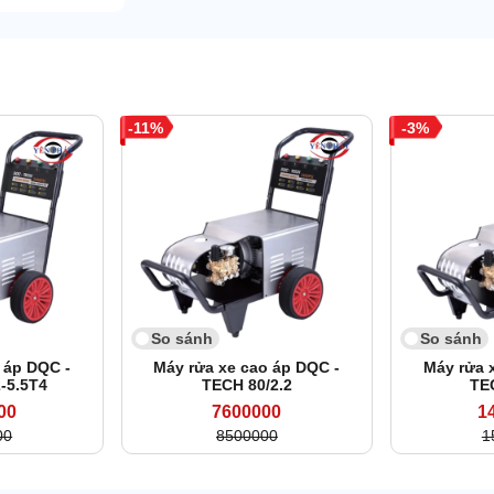
11
3
So sánh
So sánh
 áp DQC -
Máy rửa xe cao áp DQC -
Máy rửa 
-5.5T4
TECH 80/2.2
TE
00
7600000
1
00
8500000
1