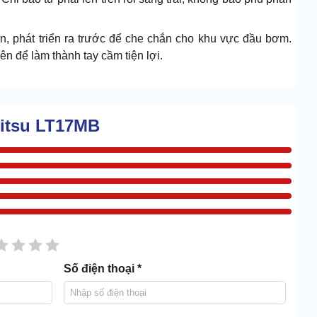
n, phát triển ra trước để che chắn cho khu vực đầu bơm.
ên để làm thành tay cầm tiện lợi.
 nhanh, có thể phát huy sức mạnh chỉ sau tích tắc.
ritsu LT17MB
inh áp lực tới 1160 PSI. Lưu lượng nước đạt 15,4l/ phút.
sao
2 sao
3 sao
4 sao
5 sao
Số điện thoại *