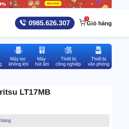
0
0985.626.307
Giỏ hàng
Máy lọc 

Máy 

Thiết bị

Thiết bị

g
không khí
hút ẩm
công nghiệp
văn phòng
ritsu LT17MB
 hàng