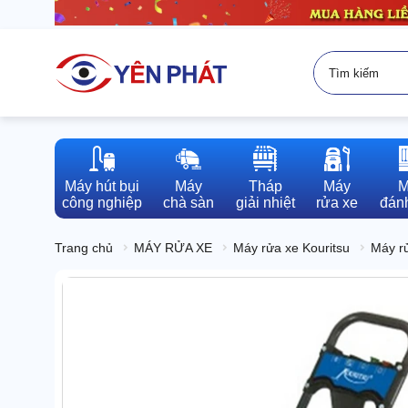
Máy hút bụi

Máy

Tháp

Máy

M
công nghiệp
chà sàn
giải nhiệt
rửa xe
đánh
Trang chủ
MÁY RỬA XE
Máy rửa xe Kouritsu
Máy r