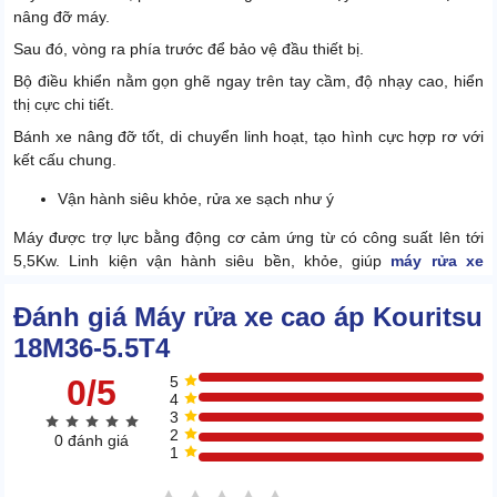
nâng đỡ máy.
Sau đó, vòng ra phía trước để bảo vệ đầu thiết bị.
Bộ điều khiển nằm gọn ghẽ ngay trên tay cầm, độ nhạy cao, hiển
thị cực chi tiết.
Bánh xe nâng đỡ tốt, di chuyển linh hoạt, tạo hình cực hợp rơ với
kết cấu chung.
Vận hành siêu khỏe, rửa xe sạch như ý
Máy được trợ lực bằng động cơ cảm ứng từ có công suất lên tới
5,5Kw. Linh kiện vận hành siêu bền, khỏe, giúp
máy rửa xe
Kouritsu
có thể hoạt động liên tục 5-6 giờ mà không nóng lên.
Đánh giá Máy rửa xe cao áp Kouritsu
18M36-5.5T4
0/5
5
4
3
2
0 đánh giá
1