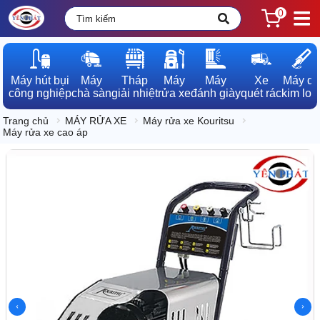
0
Máy hút bụi

Máy

Tháp

Máy

Máy

Xe

Máy dò

công nghiệp
chà sàn
giải nhiệt
rửa xe
đánh giày
quét rác
kim loạ
Trang chủ
MÁY RỬA XE
Máy rửa xe Kouritsu
Máy rửa xe cao áp