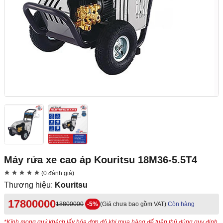
Máy rửa xe cao áp Kouritsu 18M36-5.5T4
(0 đánh giá)
Thương hiệu:
Kouritsu
17800000
18800000
-5%
(Giá chưa bao gồm VAT)
Còn hàng
*Kính mong quý khách lấy hóa đơn đỏ khi mua hàng để tuân thủ đúng quy định