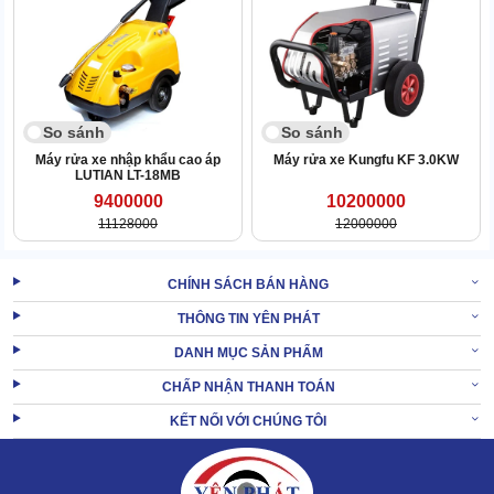
Độ bền vượt mặt nhiều đại diện so kè
So sánh
So sánh
Máy rửa xe nhập khẩu cao áp
Máy rửa xe Kungfu KF 3.0KW
LUTIAN LT-18MB
9400000
10200000
11128000
12000000
CHÍNH SÁCH BÁN HÀNG
THÔNG TIN YÊN PHÁT
DANH MỤC SẢN PHẨM
CHẤP NHẬN THANH TOÁN
KẾT NỐI VỚI CHÚNG TÔI