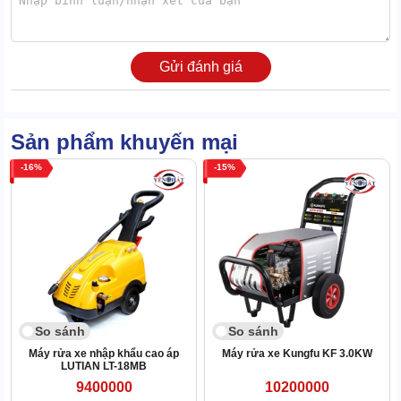
Cụm van & đồng hồ áp suất cũng được tối ưu ngay tại thân máy.
Ngoài hỗ trợ theo dõi, người dùng dễ dàng tăng & giảm áp suất
nước phù hợp cho từng mục đích sử dụng.
Gửi đánh giá
Sản phẩm khuyến mại
16
15
So sánh
So sánh
Máy rửa xe nhập khẩu cao áp
Máy rửa xe Kungfu KF 3.0KW
LUTIAN LT-18MB
9400000
10200000