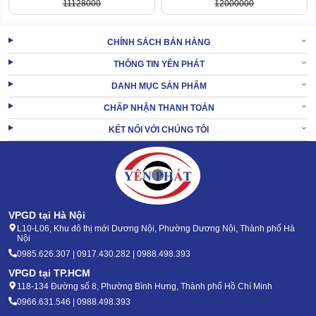
11128000
12000000
1.4 Tuổi thọ bền khỏe, rủi ro hư hỏng thấp
CHÍNH SÁCH BÁN HÀNG
Độ bền khỏe của em máy này cũng được hãng đặc biệt chú trọng.
THÔNG TIN YÊN PHÁT
Chỉ cần vận hành chuẩn,
máy phun xịt rửa xe
làm việc ổn áp
DANH MỤC SẢN PHẨM
trong hàng chục năm là điều bình thường.
CHẤP NHẬN THANH TOÁN
Để làm được điều đó, Jetta ưu tiên sử dụng những vật liệu siêu
bền khỏe cho toàn bộ chi tiết máy.
KẾT NỐI VỚI CHÚNG TÔI
Khung vỏ làm bằng thép siêu chống chịu, quét thêm 2 lớp sơn tĩnh
điện x2 độ bền. Qua đó, vừa tăng cường tính thẩm mỹ còn đẩy
cao độ chống chịu, hạn chế ăn mòn tốt nhất.
VPGD tại Hà Nội
L10-L06, Khu đô thị mới Dương Nội, Phường Dương Nội, Thành phố Hà
Nội
0985.626.307 | 0917.430.282 | 0988.498.393
VPGD tại TP.HCM
118-134 Đường số 8, Phường Bình Hưng, Thành phố Hồ Chí Minh
0966.631.546 | 0988.498.393