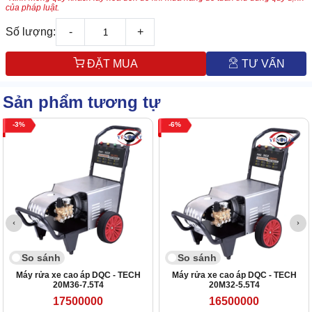
của pháp luật.
Số lượng:
-
+
ĐẶT MUA
TƯ VẤN
Sản phẩm tương tự
3
6
So sánh
So sánh
Máy rửa xe cao áp DQC - TECH
Máy rửa xe cao áp DQC - TECH
20M36-7.5T4
20M32-5.5T4
17500000
16500000