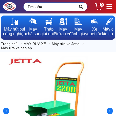
0
Máy hút bụi

Máy

Tháp

Máy

Máy

Xe

Máy dò

công nghiệp
chà sàn
giải nhiệt
rửa xe
đánh giày
quét rác
kim loạ
Trang chủ
MÁY RỬA XE
Máy rửa xe Jetta
Máy rửa xe cao áp