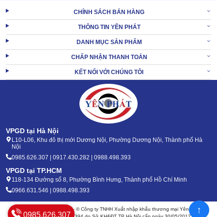
CHÍNH SÁCH BÁN HÀNG
THÔNG TIN YÊN PHÁT
DANH MỤC SẢN PHẨM
CHẤP NHẬN THANH TOÁN
KẾT NỐI VỚI CHÚNG TÔI
Ngoài chức năng rửa xe ô tô tải, xe du lịch, LUTIAN LT-16MD còn
đáp ứng tốt nhiều nhu cầu làm sạch khác.
Thiết bị có thể vệ sinh sân bãi, nhà xưởng; xịt rửa máy móc, thiết
bị công nghiệp; làm sạch tường rào, sàn bê tông…
Với bộ phụ kiện đi kèm đa dạng, người dùng dễ dàng thay đổi đầu
VPGD tại Hà Nội
phun tùy mục đích sử dụng.
L10-L06, Khu đô thị mới Dương Nội, Phường Dương Nội, Thành phố Hà
Nội
0985.626.307 | 0917.430.282 | 0988.498.393
XEM THÊM:
Máy xịt rửa xe ô tô Lutian 18M25-4T4
VPGD tại TP.HCM
118-134 Đường số 8, Phường Bình Hưng, Thành phố Hồ Chí Minh
2. Những điều cần chú ý khi sử dụng máy rửa xe
0966.631.546 | 0988.498.393
tải áp lực cao LUTIAN LT-16MD
↑
Bản quyền 2020 - 2026 – © Công ty TNHH Xuất nhập khẩu thương mại Yên Phát
0985.626.307
Mã số thuế: 0105904394 do Sở KH&ĐT TP Hà Nội cấp ngày 30/05/2012