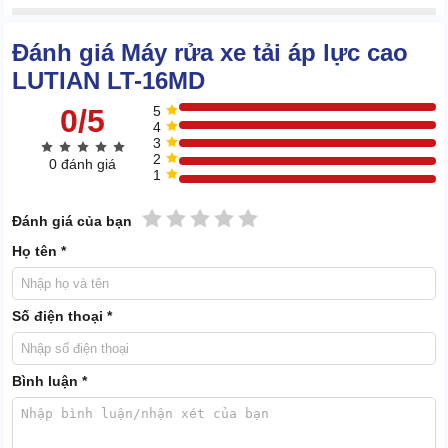
Đánh giá Máy rửa xe tải áp lực cao
LUTIAN LT-16MD
0/5
5
4
3
2
0 đánh giá
1
1 sao
2 sao
3 sao
4 sao
5 sao
Đánh giá của bạn
Họ tên *
Số điện thoại *
Sản phẩm được cấu thành từ kim loại chất lượng cao với khung vỏ
Bình luận *
chắc chắn. Đảm bảo khả năng chống va đập, rỉ sét tốt, chịu được
môi trường làm việc khắc nghiệt.