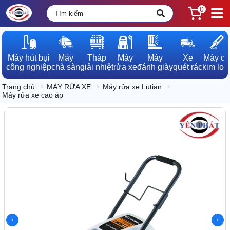
0
Máy hút bụi

Máy

Tháp

Máy

Máy

Xe

Máy dò

công nghiệp
chà sàn
giải nhiệt
rửa xe
đánh giày
quét rác
kim loạ
Trang chủ
MÁY RỬA XE
Máy rửa xe Lutian
Máy rửa xe cao áp