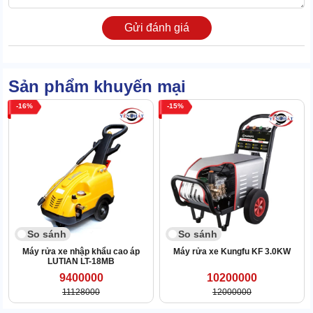
Thiết kế máy cũng đơn giản, thân thiện với người dùng.
Các bộ phận như dây phun, báng súng, đầu phun có các khớp nối
Gửi đánh giá
nhanh tiện lợi, không yêu cầu kỹ thuật phức tạp.
Tích hợp bánh xe cao su chịu lực và tay đẩy chắc chắn. Không
phải tốn nhiều sức để điều chuyển máy trong không gian rộng.
Sản phẩm khuyến mại
1.4 Đa năng, tính ứng dụng cao
16
15
So sánh
So sánh
Máy rửa xe nhập khẩu cao áp
Máy rửa xe Kungfu KF 3.0KW
LUTIAN LT-18MB
9400000
10200000
11128000
12000000