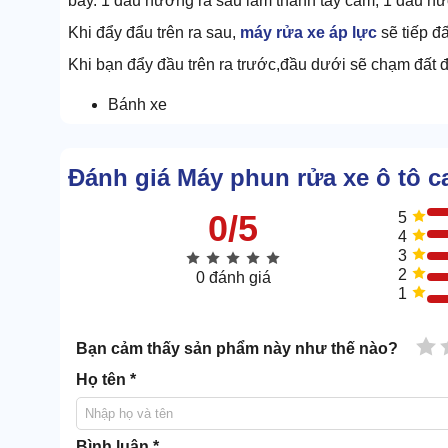
bẩy. 1 đầu hướng ra sau làm thành tay cầm, 1 đầu hư
Khi đẩy đẩu trên ra sau,
máy rửa xe áp lực
sẽ tiếp đ
Khi bạn đẩy đầu trên ra trước,đầu dưới sẽ chạm đất để
Bánh xe
Đánh giá Máy phun rửa xe ô tô c
0/5
5
4
3
2
0 đánh giá
1
1 
Bạn cảm thấy sản phẩm này như thế nào?
Họ tên *
Bình luận *