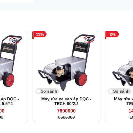
11
3
So sánh
So sánh
 áp DQC -
Máy rửa xe cao áp DQC -
Máy rửa 
-5.5T4
TECH 80/2.2
TE
00
7600000
1
00
8500000
1