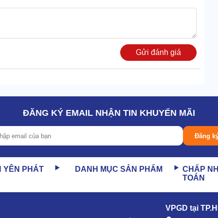
Gửi đánh giá
ĐĂNG KÝ EMAIL NHẬN TIN KHUYẾN MÃI
ch thước lớn, dáng cao và có khả năng nâng đỡ cực tốt.
al 2015LP khi cần.
Đăng k
ó thể di chuyển linh hoạt trong bán kính này.
N YÊN PHÁT
DANH MỤC SẢN PHẨM
CHẤP N
TOÁN
o hoạt động xịt rửa.
 cách điện siêu tốt.
VPGD tại TP.