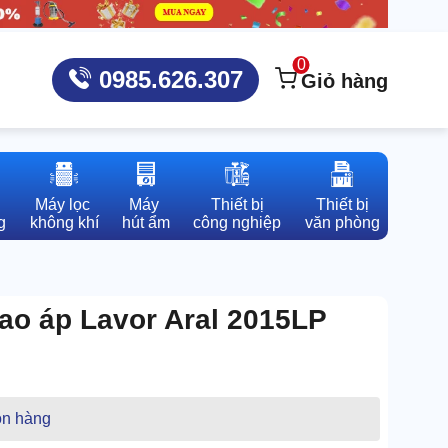
0
0985.626.307
Giỏ hàng
Máy lọc 

Máy 

Thiết bị

Thiết bị

g
không khí
hút ẩm
công nghiệp
văn phòng
cao áp Lavor Aral 2015LP
n hàng