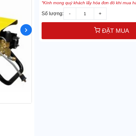
*Kính mong quý khách lấy hóa đơn đỏ khi mua hà
Số lượng:
-
+
ĐẶT MUA