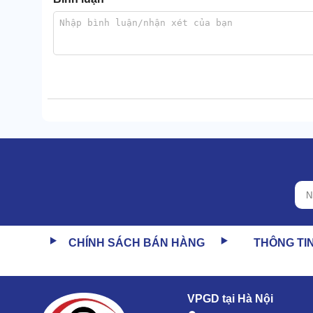
Lavor Aral 2015LP tích hợp 2 bánh xe siêu khủng, kí
Bánh xe có nhiệm vụ hỗ trợ khâu di dời máy Lavor Ar
Dây dẫn điện
Dây dẫn điện của Lavor Aral 2015LP dài tới 9m, máy c
CHÍNH SÁCH BÁN HÀNG
THÔNG TI
Chi tiết trên kết nối máy với nguồn điện để tiếp sức ch
Lõi dây điện làm bằng đồng, vỏ ngoài là nhựa cao cấp
VPGD tại Hà Nội