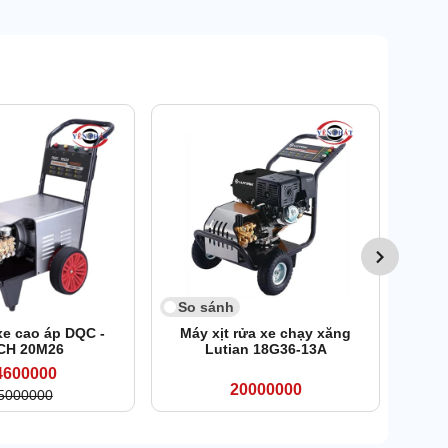
So 
Máy 
So sánh
xe cao áp DQC -
Máy xịt rửa xe chạy xăng
CH 20M26
Lutian 18G36-13A
4600000
20000000
5000000