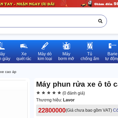
áy

Xe

Máy dò

Máy

Tủ

Barie

 giày
quét rác
kim loại
bơm mỡ
chống ẩm
tự độn
xe cao áp
Máy phun rửa xe ô tô 
(0 đánh giá)
Thương hiệu:
Lavor
22800000
(Giá chưa bao gồm VAT)
Cò