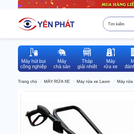
Máy hút bụi

Máy

Tháp

Máy

M
công nghiệp
chà sàn
giải nhiệt
rửa xe
đánh
Trang chủ
MÁY RỬA XE
Máy rửa xe Lavor
Máy rửa 