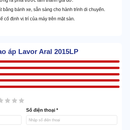
ớng ra phía trước làm thành giá đỡ.
ất bằng bánh xe, sẵn sàng cho hành trình di chuyển.
 cố định vị trí của máy trên mặt sàn.
ao áp Lavor Aral 2015LP
sao
2 sao
3 sao
4 sao
5 sao
Số điện thoại *