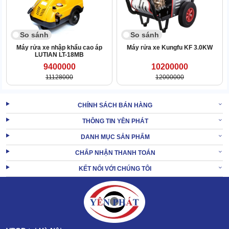
So sánh
So sánh
Máy rửa xe nhập khẩu cao áp
Máy rửa xe Kungfu KF 3.0KW
LUTIAN LT-18MB
9400000
10200000
11128000
12000000
CHÍNH SÁCH BÁN HÀNG
THÔNG TIN YÊN PHÁT
DANH MỤC SẢN PHẨM
CHẤP NHẬN THANH TOÁN
Kể cả các vị trí khó rửa như bánh xe, gầm xe,... HD 6/15 C *EU
cũng len lỏi vào sâu và dùng áp lực nước cực mạnh để vệ sinh
KẾT NỐI VỚI CHÚNG TÔI
triệt để.
2.3 Trong công nghiệp
Máy có chế độ áp suất cao để dùng trong công nghiệp. Giúp tẩy