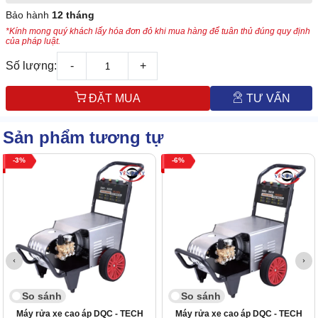
Bảo hành
12 tháng
*Kính mong quý khách lấy hóa đơn đỏ khi mua hàng để tuân thủ đúng quy định
của pháp luật.
Số lượng:
-
+
ĐẶT MUA
TƯ VẤN
Sản phẩm tương tự
3
6
So sánh
So sánh
Máy rửa xe cao áp DQC - TECH
Máy rửa xe cao áp DQC - TECH