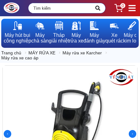
0
Máy hút bụi

Máy

Tháp

Máy

Máy

Xe

Máy dò

công nghiệp
chà sàn
giải nhiệt
rửa xe
đánh giày
quét rác
kim loạ
Trang chủ
MÁY RỬA XE
Máy rửa xe Karcher
Máy rửa xe cao áp