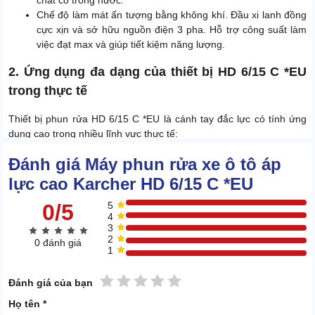
chất có trong nước.
Chế độ làm mát ấn tượng bằng không khí. Đầu xi lanh đồng
cực xịn và sở hữu nguồn điện 3 pha. Hỗ trợ công suất làm
việc đạt max và giúp tiết kiệm năng lượng.
2. Ứng dụng đa dạng của thiết bị HD 6/15 C *EU
trong thực tế
Thiết bị phun rửa HD 6/15 C *EU là cánh tay đắc lực có tính ứng
dụng cao trong nhiều lĩnh vực thực tế:
2.1 Sử dụng trong gia đình
Đánh giá Máy phun rửa xe ô tô áp
lực cao Karcher HD 6/15 C *EU
0/5
5
4
3
2
0 đánh giá
1
1 sao
2 sao
3 sao
4 sao
5 sao
Đánh giá của bạn
Họ tên *