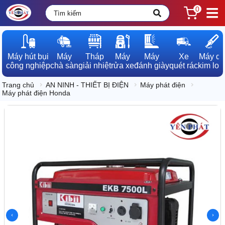
0
Máy hút bụi

Máy

Tháp

Máy

Máy

Xe

Máy dò

công nghiệp
chà sàn
giải nhiệt
rửa xe
đánh giày
quét rác
kim loạ
Trang chủ
AN NINH - THIẾT BỊ ĐIỆN
Máy phát điện
Máy phát điện Honda