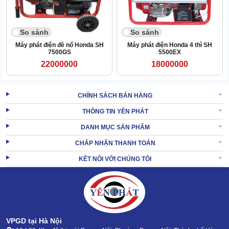
Đáp ứng nhu cầu sử dụng trong việc khám và điều trị bệnh.
So sánh
So sánh
1.4. Đối với ngành nông nghiệp
Máy phát điện đề nổ Honda SH
Máy phát điện Honda 4 thì SH
7500GS
5500EX
Máy phát điện Honda cung cấp nguồn điện ổn định, hiệu suất cao
22000000
18000000
để hoạt động các loại máy móc phục vụ cho tưới tiêu, cắt cỏ…
Sản phẩm đặc biệt giúp ích đối với các vùng nông thôn hoặc vùng
miền núi.
CHÍNH SÁCH BÁN HÀNG
THÔNG TIN YÊN PHÁT
1.5. Các hoạt động ngoài trời
DANH MỤC SẢN PHẨM
CHẤP NHẬN THANH TOÁN
KẾT NỐI VỚI CHÚNG TÔI
VPGD tại Hà Nội