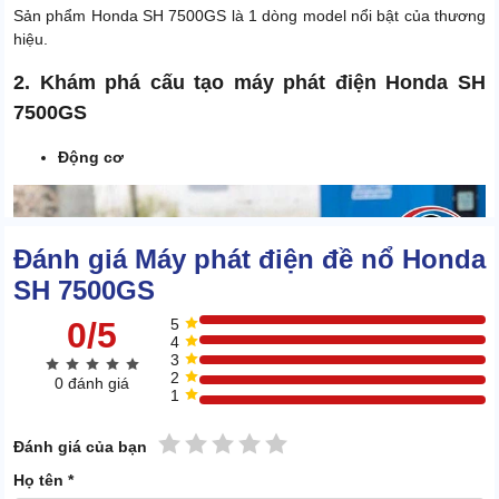
Sản phẩm Honda SH 7500GS là 1 dòng model nổi bật của thương
hiệu.
2. Khám phá cấu tạo máy phát điện Honda SH
7500GS
Động cơ
Đánh giá Máy phát điện đề nổ Honda
SH 7500GS
0/5
5
4
3
2
0 đánh giá
1
1 sao
2 sao
3 sao
4 sao
5 sao
Đánh giá của bạn
Họ tên *