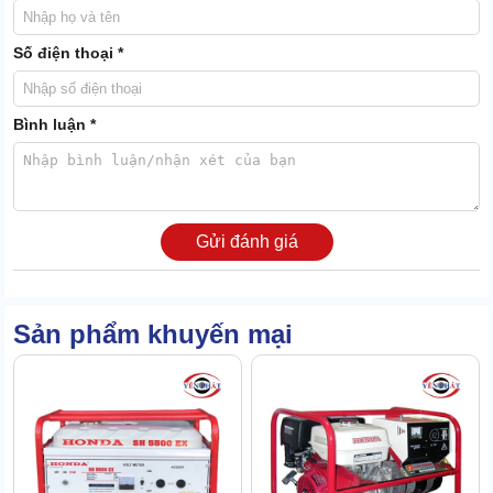
Số điện thoại *
Bình luận *
Đây là bộ phận chủ chốt của
máy phát điện Honda
. Có nhiệm vụ
cung cấp năng lượng để chi phối, điều khiển máy hoạt động.
Động cơ 4 thì tiên tiến, giúp tiết kiệm nhiên liệu, tạo ra ít khí thải,
Gửi đánh giá
thân thiện với môi trường.
Đầu phát
Sản phẩm khuyến mại
Có chức năng tạo ra điện năng từ nguồn nguyên liệu được cung
cấp vào máy dựa trên 2 thành phần chính: rotor và stator.
Đảm bảo dòng điện phát ra luôn ổn định và liên tục. Ngay cả khi
có sự thay đổi về tải, tránh làm gián đoạn công việc.