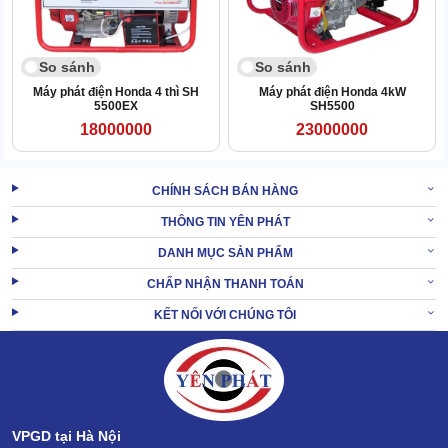
So sánh
So sánh
Máy phát điện Honda 4 thì SH
Máy phát điện Honda 4kW
5500EX
SH5500
18000000
23000000
CHÍNH SÁCH BÁN HÀNG
THÔNG TIN YÊN PHÁT
DANH MỤC SẢN PHẨM
CHẤP NHẬN THANH TOÁN
KẾT NỐI VỚI CHÚNG TÔI
Bộ phận điều khiển
Bảng điều khiển cho phép người dùng dễ dàng khởi động/ tắt máy
VPGD tại Hà Nội
phát điện thông qua nút đề nổ.