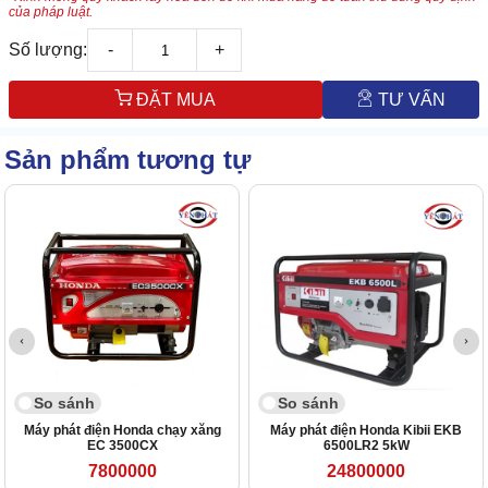
của pháp luật.
Số lượng:
-
+
ĐẶT MUA
TƯ VẤN
Sản phẩm tương tự
So sánh
So sánh
Máy phát điện Honda chạy xăng
Máy phát điện Honda Kibii EKB
EC 3500CX
6500LR2 5kW
7800000
24800000