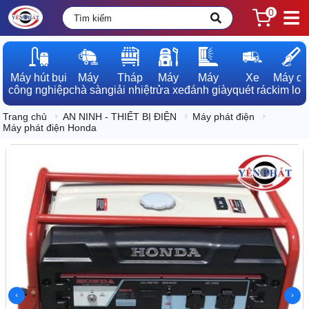
0
Máy hút bụi

Máy

Tháp

Máy

Máy

Xe

Máy dò

công nghiệp
chà sàn
giải nhiệt
rửa xe
đánh giày
quét rác
kim loạ
Trang chủ
AN NINH - THIẾT BỊ ĐIỆN
Máy phát điện
Máy phát điện Honda