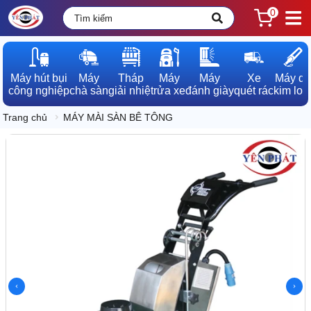
0
Máy hút bụi

Máy

Tháp

Máy

Máy

Xe

Máy dò

công nghiệp
chà sàn
giải nhiệt
rửa xe
đánh giày
quét rác
kim loạ
Trang chủ
MÁY MÀI SÀN BÊ TÔNG