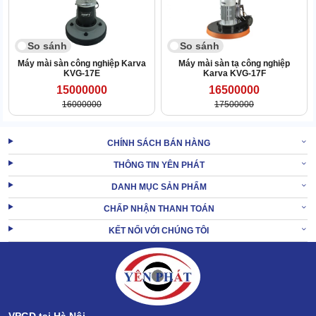
bị quá tải, quá nhiệt khi sử dụng liên tục trong thời gian dài.
So sánh
So sánh
Máy mài sàn công nghiệp Karva
Máy mài sàn tạ công nghiệp
KVG-17E
Karva KVG-17F
15000000
16500000
16000000
17500000
CHÍNH SÁCH BÁN HÀNG
THÔNG TIN YÊN PHÁT
DANH MỤC SẢN PHẨM
CHẤP NHẬN THANH TOÁN
KẾT NỐI VỚI CHÚNG TÔI