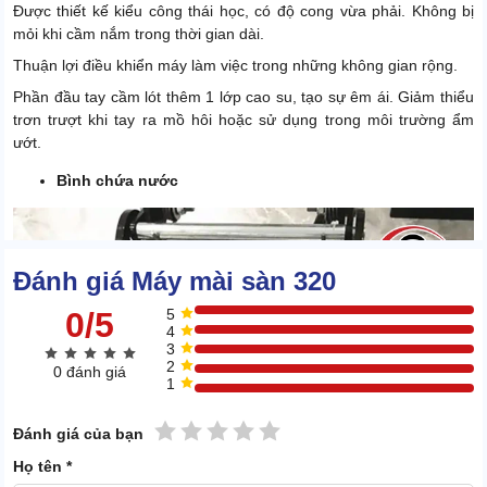
Được thiết kế kiểu công thái học, có độ cong vừa phải. Không bị
mỏi khi cầm nắm trong thời gian dài.
Thuận lợi điều khiển máy làm việc trong những không gian rộng.
Phần đầu tay cầm lót thêm 1 lớp cao su, tạo sự êm ái. Giảm thiểu
trơn trượt khi tay ra mồ hôi hoặc sử dụng trong môi trường ẩm
ướt.
Bình chứa nước
Đánh giá Máy mài sàn 320
0/5
5
4
3
2
0 đánh giá
1
1 sao
2 sao
3 sao
4 sao
5 sao
Đánh giá của bạn
Họ tên *