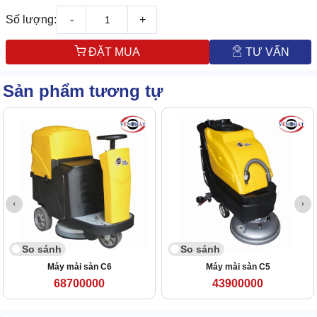
Số lượng:
-
+
ĐẶT MUA
TƯ VẤN
Sản phẩm tương tự
So sánh
So sánh
Máy mài sàn C6
Máy mài sàn C5
68700000
43900000