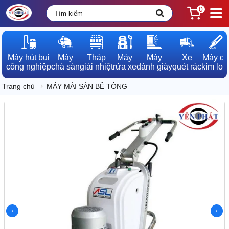
0
Máy hút bụi

Máy

Tháp

Máy

Máy

Xe

Máy dò

công nghiệp
chà sàn
giải nhiệt
rửa xe
đánh giày
quét rác
kim loạ
Trang chủ
MÁY MÀI SÀN BÊ TÔNG