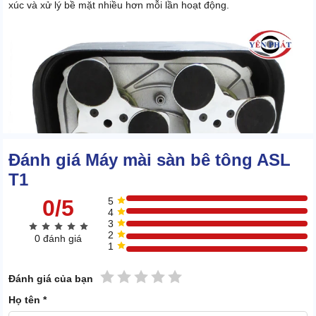
xúc và xử lý bề mặt nhiều hơn mỗi lần hoạt động.
Đánh giá Máy mài sàn bê tông ASL
T1
0/5
5
4
3
2
0 đánh giá
1
1 sao
2 sao
3 sao
4 sao
5 sao
Đánh giá của bạn
Họ tên *