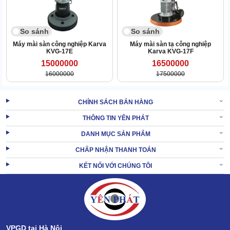
So sánh
So sánh
Máy mài sàn công nghiệp Karva
Máy mài sàn tạ công nghiệp
KVG-17E
Karva KVG-17F
15000000
16500000
16000000
17500000
Máy có thể di chuyển linh hoạt, thay đổi hướng chính xác. Đặc biệt
hữu ích khi làm việc trong các khu vực có không gian chật hẹp
CHÍNH SÁCH BÁN HÀNG
hoặc có nhiều vật cản.
THÔNG TIN YÊN PHÁT
XEM THÊM:
Máy mài sàn bê tông ASL460-T6
DANH MỤC SẢN PHẨM
CHẤP NHẬN THANH TOÁN
2. Máy mài sàn ASL T1 phù hợp dùng cho không
KẾT NỐI VỚI CHÚNG TÔI
gian nào?
VPGD tại Hà Nội