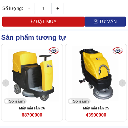
Số lượng:
-
+
ĐẶT MUA
TƯ VẤN
Sản phẩm tương tự
So sánh
So sánh
Máy mài sàn C6
Máy mài sàn C5
68700000
43900000