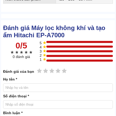
Đánh giá Máy lọc không khí và tạo
ẩm Hitachi EP-A7000
0/5
5
4
3
2
0 đánh giá
1
1 sao
2 sao
3 sao
4 sao
5 sao
Đánh giá của bạn
Họ tên *
Số điện thoại *
Bình luận *