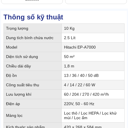
Thông số kỹ thuật
Trọng lượng
10 Kg
Dung tích bình chứa nước
2.5 Lít
Model
Hitachi EP-A7000
Diện tích sử dụng
50 m²
Chiều dài dây
1,8 m
Độ ồn
13 / 36 / 40 / 50 dB
Công suất tiêu thụ
4 / 14 / 22 / 60 W
Lưu lượng khí
60 / 204 / 270 / 420 m³/h
Điện áp
220V, 50 - 60 Hz
Lọc thô / Lọc HEPA / Lọc khử
Màng lọc
mùi / Lọc ẩm
Kích thước sản phẩm
420 × 268 × 584 mm