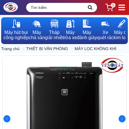
0
Máy hút bụi

Máy

Tháp

Máy

Máy

Xe

Máy dò

công nghiệp
chà sàn
giải nhiệt
rửa xe
đánh giày
quét rác
kim loạ
Trang chủ
THIẾT BỊ VĂN PHÒNG
MÁY LỌC KHÔNG KHÍ