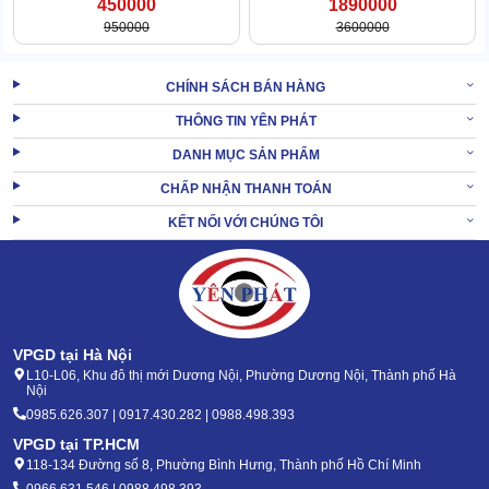
450000
1890000
950000
3600000
CHÍNH SÁCH BÁN HÀNG
THÔNG TIN YÊN PHÁT
DANH MỤC SẢN PHẨM
CHẤP NHẬN THANH TOÁN
KẾT NỐI VỚI CHÚNG TÔI
VPGD tại Hà Nội
L10-L06, Khu đô thị mới Dương Nội, Phường Dương Nội, Thành phố Hà
Nội
0985.626.307 | 0917.430.282 | 0988.498.393
VPGD tại TP.HCM
118-134 Đường số 8, Phường Bình Hưng, Thành phố Hồ Chí Minh