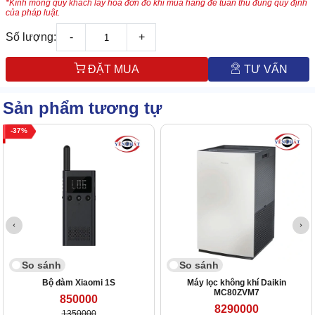
*Kính mong quý khách lấy hóa đơn đỏ khi mua hàng để tuân thủ đúng quy định
của pháp luật.
Số lượng:
-
+
ĐẶT MUA
TƯ VẤN
Sản phẩm tương tự
37
So sánh
So sánh
Bộ đàm Xiaomi 1S
Máy lọc không khí Daikin
MC80ZVM7
850000
8290000
1350000