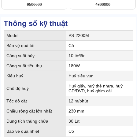
9500000
4800000
Thông số kỹ thuật
Model
PS-2200M
Bảo vệ quá tải
Có
Công suất hủy
10 tờ/lần
Công suất tiêu thụ
180W
Kiểu huỷ
Huỷ siêu vụn
Huỷ giấy, huỷ thẻ nhựa, huỷ
Chế độ huỷ
CD/DVD, huỷ ghim cài
Tốc độ cắt
12 m/phút
Chiều rộng cắt lớn nhất
230 mm
Dung tích thùng chứa
30 Lít
Bảo vệ quá nhiệt
Có