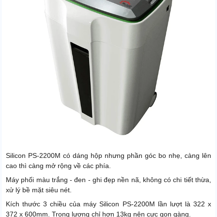
Điện áp
220V - 50Hz
Silicon PS-2200M có dáng hộp nhưng phần góc bo nhẹ, càng lên
cao thì càng mở rộng về các phía.
Máy phối màu trắng - đen - ghi đẹp nền nã, không có chi tiết thừa,
xử lý bề mặt siêu nét.
Kích thước 3 chiều của máy Silicon PS-2200M lần lượt là 322 x
372 x 600mm. Trọng lượng chỉ hơn 13kg nên cực gọn gàng.