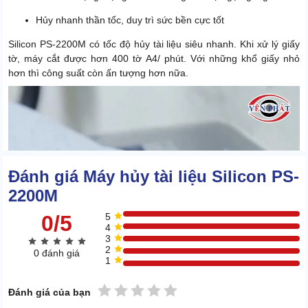
Hủy nhanh thần tốc, duy trì sức bền cực tốt
Silicon PS-2200M có tốc độ hủy tài liệu siêu nhanh. Khi xử lý giấy
tờ, máy cắt được hơn 400 tờ A4/ phút. Với những khổ giấy nhỏ
hơn thì công suất còn ấn tượng hơn nữa.
Đánh giá Máy hủy tài liệu Silicon PS-
2200M
0/5
5
4
3
2
0 đánh giá
1
1 sao
2 sao
3 sao
4 sao
5 sao
Đánh giá của bạn