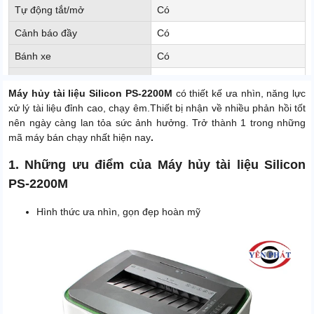
Tự động tắt/mở
Có
Cảnh báo đầy
Có
Bánh xe
Có
Kiểu thùng chứa
kéo ra
Máy hủy tài liệu Silicon PS-2200M
có thiết kế ưa nhìn, năng lực
Tự động dừng khi kẹt
Có
xử lý tài liệu đỉnh cao, chạy êm.Thiết bị nhận về nhiều phản hồi tốt
nên ngày càng lan tỏa sức ảnh hưởng. Trở thành 1 trong những
Kích thước sợi hủy
2 x 10mm
mã máy bán chạy nhất hiện nay
.
Chức năng trả ngược khi kẹt
Có
giấy
1. Những ưu điểm của Máy hủy tài liệu Silicon
PS-2200M
Kích thước sản phẩm
322 x 372 x 600mm
Kích thước đóng gói
450 x 420 x 675mm
Hình thức ưa nhìn, gọn đẹp hoàn mỹ
Trọng lượng đóng gói
15.5kg
Độ ồn
< 55dB
Xuất xứ
Công nghệ Mỹ, Chính hãng
Trọng lượng sản phẩm
13.5 Kg