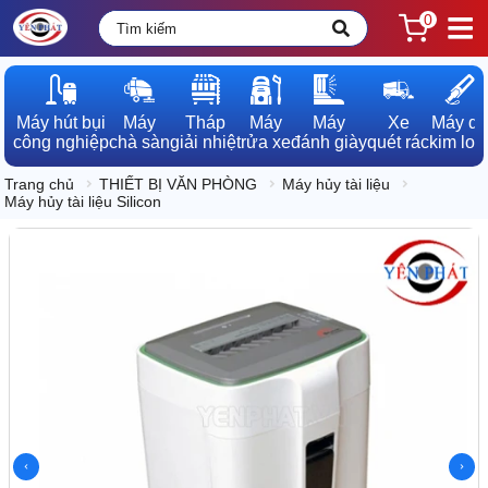
0
Máy hút bụi

Máy

Tháp

Máy

Máy

Xe

Máy dò

công nghiệp
chà sàn
giải nhiệt
rửa xe
đánh giày
quét rác
kim loạ
Trang chủ
THIẾT BỊ VĂN PHÒNG
Máy hủy tài liệu
Máy hủy tài liệu Silicon