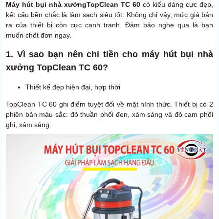
Máy hút bụi nhà xưởng
TopClean TC 60
có kiểu dáng cực đẹp,
kết cấu bền chắc là làm sạch siêu tốt. Không chỉ vậy, mức giá bán
ra của thiết bị còn cực cạnh tranh. Đảm bảo nghe qua là bạn
muốn chốt đơn ngay.
1. Vì sao bạn nên chi tiền cho máy hút bụi nhà
xưởng TopClean TC 60?
Thiết kế đẹp hiện đại, hợp thời
TopClean TC 60 ghi điểm tuyệt đối về mặt hình thức. Thiết bị có 2
phiên bản màu sắc: đỏ thuần phối đen, xám sáng và đỏ cam phối
ghi, xám sáng.