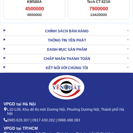
KMS80A
Tech CT 823A
4500000
7900000
8650000
13420000
CHÍNH SÁCH BÁN HÀNG
Nhờ có lợi thế về sức chứa mà thiết bị có thể làm việc liền mạch.
THÔNG TIN YÊN PHÁT
Không bị làm gián đoạn bởi khâu xả thải.
DANH MỤC SẢN PHẨM
Chất liệu đảm bảo, độ bền cao
CHẤP NHẬN THANH TOÁN
Có 2 chất liệu chính làm nên các chi tiết máy, đó là inox siêu bền
KẾT NỐI VỚI CHÚNG TÔI
và nhựa ABS cao cấp.
Các tác nhân gây hoen gỉ, bào mòn đều không thể hủy hoại kết
cấu máy.
Đặc biệt, khi bị va đập cơ học, bề mặt thiết bị vẫn giữ phom tốt,
hiếm khi biến dạng hay xô lệch.
VPGD tại Hà Nội
L10-L06, Khu đô thị mới Dương Nội, Phường Dương Nội, Thành phố Hà
Nội
0985.626.307 | 0917.430.282 | 0988.498.393
VPGD tại TP.HCM