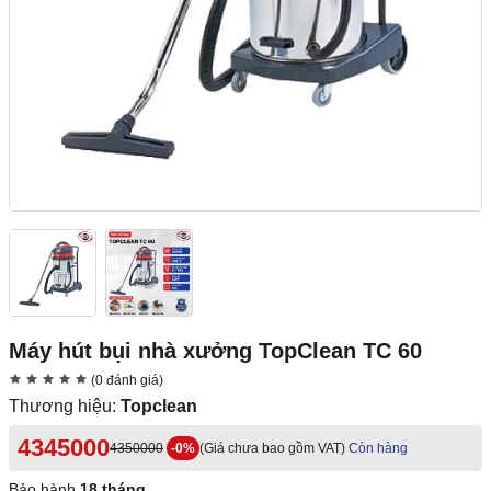
Máy hút bụi nhà xưởng TopClean TC 60
(0 đánh giá)
Thương hiệu:
Topclean
4345000
4350000
-0%
(Giá chưa bao gồm VAT)
Còn hàng
Bảo hành
18 tháng