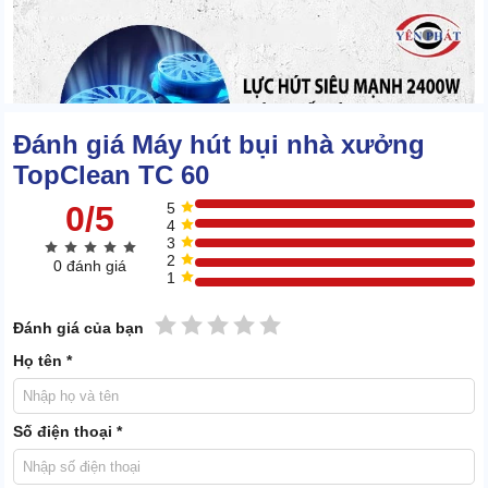
Đánh giá Máy hút bụi nhà xưởng
TopClean TC 60
0/5
5
4
3
2
0 đánh giá
1
1 sao
2 sao
3 sao
4 sao
5 sao
Đánh giá của bạn
Họ tên *
Số điện thoại *
Sự kết hợp cộng hưởng của 2 động cơ đã tạo ra lực hút siêu khỏe