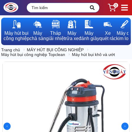
0
Máy hút bụi

Máy

Tháp

Máy

Máy

Xe

Máy dò

công nghiệp
chà sàn
giải nhiệt
rửa xe
đánh giày
quét rác
kim loạ
Trang chủ
MÁY HÚT BỤI CÔNG NGHIỆP
Máy hút bụi công nghiệp Topclean
Máy hút bụi khô và ướt