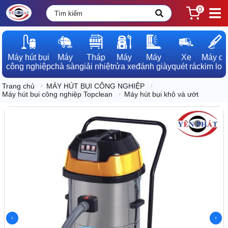
0
Máy hút bụi

Máy

Tháp

Máy

Máy

Xe

Máy dò

công nghiệp
chà sàn
giải nhiệt
rửa xe
đánh giày
quét rác
kim loạ
Trang chủ
MÁY HÚT BỤI CÔNG NGHIỆP
Máy hút bụi công nghiệp Topclean
Máy hút bụi khô và ướt