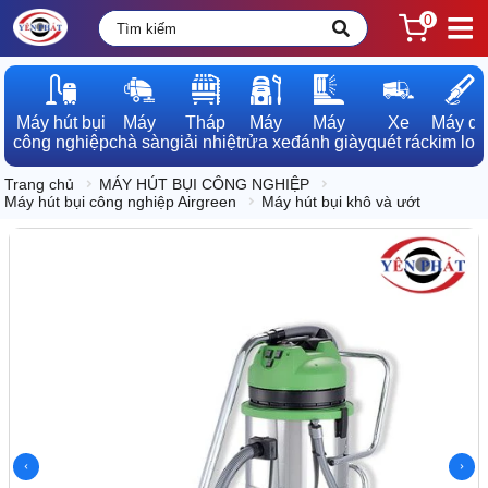
0
Máy hút bụi

Máy

Tháp

Máy

Máy

Xe

Máy dò

công nghiệp
chà sàn
giải nhiệt
rửa xe
đánh giày
quét rác
kim loạ
Trang chủ
MÁY HÚT BỤI CÔNG NGHIỆP
Máy hút bụi công nghiệp Airgreen
Máy hút bụi khô và ướt