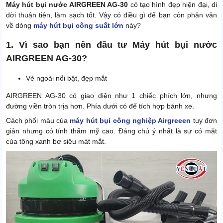
Máy hút bụi nước AIRGREEN AG-30
có tạo hình đẹp hiện đại, di
dời thuận tiện, làm sạch tốt. Vậy có điều gì để bạn còn phân vân
về dòng
máy hút bụi công suất lớn
này?
1. Vì sao bạn nên đầu tư Máy hút bụi nước
AIRGREEN AG-30?
Vẻ ngoài nổi bật, đẹp mắt
AIRGREEN AG-30 có giao diện như 1 chiếc phích lớn, nhưng
đường viền tròn trịa hơn. Phía dưới có đế tích hợp bánh xe.
Cách phối màu của
máy hút bụi công nghiệp Airgreeen
tuy đơn
giản nhưng có tính thẩm mỹ cao. Đáng chú ý nhất là sự có mặt
của tông xanh bơ siêu mát mắt.