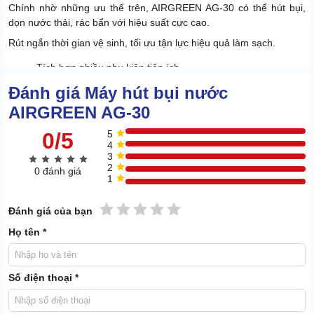
Chính nhờ những ưu thế trên, AIRGREEN AG-30 có thể hút bụi,
dọn nước thải, rác bẩn với hiệu suất cực cao.
Rút ngắn thời gian vệ sinh, tối ưu tận lực hiệu quả làm sạch.
Tích hợp nhiều phụ kiện tiện ích
Đánh giá Máy hút bụi nước
AIRGREEN AG-30
0/5
5
4
3
2
0 đánh giá
1
1 sao
2 sao
3 sao
4 sao
5 sao
Đánh giá của bạn
Họ tên *
Số điện thoại *