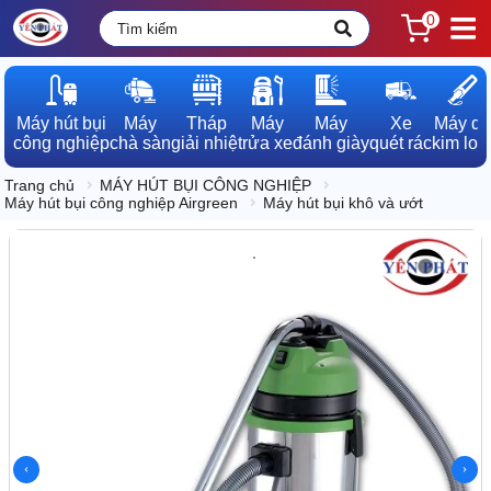
0
Máy hút bụi

Máy

Tháp

Máy

Máy

Xe

Máy dò

công nghiệp
chà sàn
giải nhiệt
rửa xe
đánh giày
quét rác
kim loạ
Trang chủ
MÁY HÚT BỤI CÔNG NGHIỆP
Máy hút bụi công nghiệp Airgreen
Máy hút bụi khô và ướt