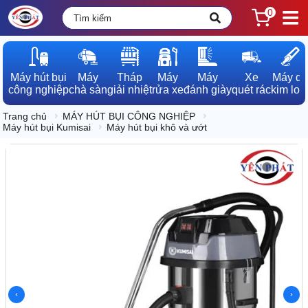
0
Máy hút bụi

Máy

Tháp

Máy

Máy

Xe

Máy dò

công nghiệp
chà sàn
giải nhiệt
rửa xe
đánh giày
quét rác
kim loạ
Trang chủ
MÁY HÚT BỤI CÔNG NGHIỆP
Máy hút bụi Kumisai
Máy hút bụi khô và ướt