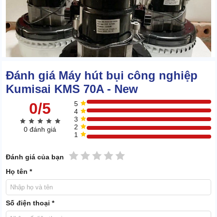
Đánh giá Máy hút bụi công nghiệp
Kumisai KMS 70A - New
0/5
5
4
3
2
0 đánh giá
1
Túi chứa bụi:
1 sao
2 sao
3 sao
4 sao
5 sao
Đánh giá của bạn
Túi có màu trắng nguyên bản, dùng vải bao dày dặn với bộ khung
chắc chắn. Túi cần được vệ sinh, giặt sạch thường xuyên, tuyệt
Họ tên *
đối không hút vật sắc, góc cạnh,...
Nắp đậy:
Số điện thoại *
Cũng chính là vị trí đặt 2 chiếc motor trên cùng, được gắn cố định,