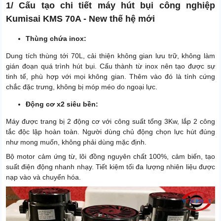
1/ Cấu tạo chi tiết máy hút bụi công nghiệp
Kumisai KMS 70A - New thế hệ mới
Thùng chứa inox:
Dung tích thùng tới 70L, cải thiện không gian lưu trữ, không làm
gián đoạn quá trình hút bụi. Cấu thành từ inox nên tạo được sự
tinh tế, phù hợp với mọi không gian. Thêm vào đó là tính cứng
chắc đặc trưng, không bị móp méo do ngoại lực.
Động cơ x2 siêu bền:
Máy được trang bị 2 động cơ với công suất tổng 3Kw, lắp 2 công
tắc độc lập hoàn toàn. Người dùng chủ động chọn lực hút đúng
như mong muốn, không phải dùng mặc định.
Bộ motor cảm ứng từ, lõi đồng nguyên chất 100%, cảm biến, tạo
suất điện động nhanh nhạy. Tiết kiệm tối đa lượng nhiên liệu được
nạp vào và chuyển hóa.