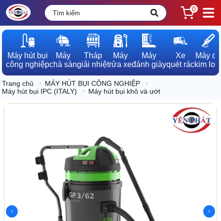
0
Máy hút bụi

Máy

Tháp

Máy

Máy

Xe

Máy dò

công nghiệp
chà sàn
giải nhiệt
rửa xe
đánh giày
quét rác
kim loạ
Trang chủ
MÁY HÚT BỤI CÔNG NGHIỆP
Máy hút bụi IPC (ITALY)
Máy hút bụi khô và ướt