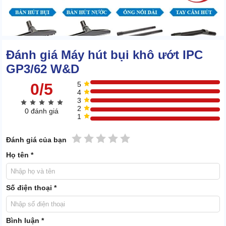
Đánh giá Máy hút bụi khô ướt IPC
GP3/62 W&D
0/5
5
4
3
2
0 đánh giá
1
1 sao
2 sao
3 sao
4 sao
5 sao
Đánh giá của bạn
Họ tên *
Trong thùng còn có sự xuất hiện của bộ lọc bụi, giỏ lọc được gắn
tại nắp thùng, dễ tháo/lắp.
Số điện thoại *
1.3 Chất liệu chắc bền, an toàn, thân thiện với môi
trường
Bình luận *
Tổng thể
máy hút bụi công nghiệp IPC
được kết hợp từ nhựa