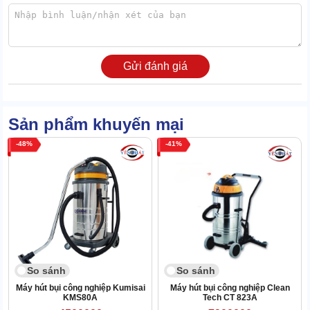
ABS, inox, cao su,... tương ứng với các bộ phận khác nhau. Đảm
bảo các linh kiện đều có thể tái chế, mang đến những lợi ích nhất
định.
Nhiên liệu dùng để khởi chạy tính năng máy là điện dân dụng,
Gửi đánh giá
không sinh ra khí thải. Đặc biệt, còn tích hợp cơ chế tiết kiệm, tối
ưu chi phí lâu dài cho người dùng.
1.4 Dây điện dài, bánh xe xoay cơ động, tăng quy mô
Sản phẩm khuyến mại
dọn dẹp
48
41
Dây điện dài 8.5m, có thể cuộn lại và cất gọn vào móc treo (đã lắp
sẵn) phía sau máy. Khuyến khích luôn để dây chùng, không kéo
căng hay để bánh xe cán ngang qua dây.
So sánh
So sánh
Máy hút bụi công nghiệp Kumisai
Máy hút bụi công nghiệp Clean
KMS80A
Tech CT 823A