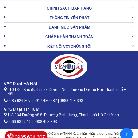
CHÍNH SÁCH BÁN HÀNG
THÔNG TIN YÊN PHÁT
DANH MỤC SẢN PHẨM
CHẤP NHẬN THANH TOÁN
KẾT NỐI VỚI CHÚNG TÔI
VPGD tại Hà Nội
L10-L06, Khu đô thị mới Dương Nội, Phường Dương Nội, Thành phố Hà
Nội
0985.626.307 | 0917.430.282 | 0988.498.393
Tất cả những điều này đều giúp tối ưu độ bền, giảm thiểu tối đa
VPGD tại TP.HCM
việc xuất hiện các sự cố sai hỏng của thiết bị.
118-134 Đường số 8, Phường Bình Hưng, Thành phố Hồ Chí Minh
0966.631.546 | 0988.498.393
An toàn số 1
↑
Bản quyền 2020 - 2026 – © Công ty TNHH Xuất nhập khẩu thương mại Yên Phát
Động cơ máy chạy rất khỏe, ổn định và nói không với nguy cơ
0985.626.307