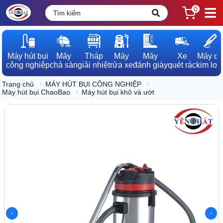
0
Máy hút bụi

Máy

Tháp

Máy

Máy

Xe

Máy dò

công nghiệp
chà sàn
giải nhiệt
rửa xe
đánh giày
quét rác
kim loạ
Trang chủ
MÁY HÚT BỤI CÔNG NGHIỆP
Máy hút bụi ChaoBao
Máy hút bụi khô và ướt