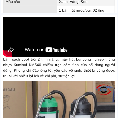
Màu sắc
Xanh, Vàng, Đen
1 bàn hút nước/bụi, 02 ống
Phụ kiện kèm theo
Inox, 1 ống hút, 1 đầu hút góc,
1 đầu chổi tròn
Hút khô / hút nước và các bụi
Chức năng
bẩn công nghiệp
Xuất xứ
Chính hãng
Làm sạch vượt trội 2 tính năng, máy hút bụi công nghiệp thùng
nhựa Kumisai KMS40 chiếm trọn cảm tình của số đông người
dùng. Không chỉ đáp ứng tốt yêu cầu vệ sinh, thiết bị cùng được
ưu ái với nhiều lợi ích về chi phí, sự tiện lợi.