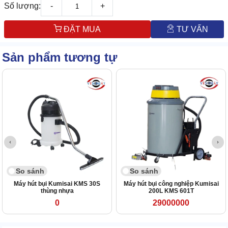
Số lượng:
-
+
ĐẶT MUA
TƯ VẤN
Sản phẩm tương tự
So sánh
So sánh
Máy hút bụi Kumisai KMS 30S
Máy hút bụi công nghiệp Kumisai
thùng nhựa
200L KMS 601T
0
29000000