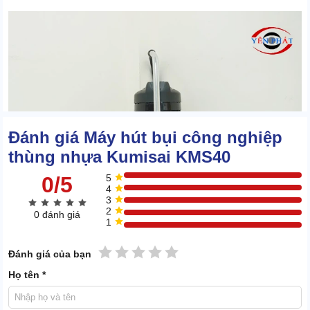
Đánh giá Máy hút bụi công nghiệp
thùng nhựa Kumisai KMS40
0/5
5
4
3
2
0 đánh giá
1
1 sao
2 sao
3 sao
4 sao
5 sao
Đánh giá của bạn
2. 4 lý do nên đầu tư model Kumisai KMS40
Họ tên *
Giải quyết nhanh chóng nhiều loại bụi bẩn chỉ trong thời gian