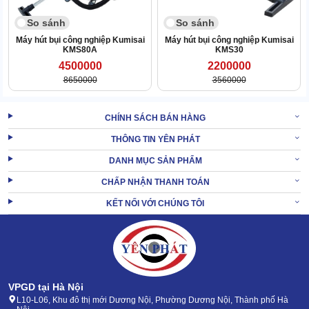
So sánh
So sánh
Máy hút bụi công nghiệp Kumisai
Máy hút bụi công nghiệp Kumisai
KMS80A
KMS30
4500000
2200000
8650000
3560000
2.2 Dễ dàng tiếp cận, làm sạch đa năng với bộ phụ kiện
CHÍNH SÁCH BÁN HÀNG
chuyên đụng
THÔNG TIN YÊN PHÁT
Kumisai KMS40 được trang bị 2 tính năng hút bụi khô & ướt. Tức
là chỉ với chiếc máy này, bạn có thể dùng cho cả bụi bẩn, nước
DANH MỤC SẢN PHẨM
thải mà không gặp phải bất kỳ trở ngại nào.
CHẤP NHẬN THANH TOÁN
Thêm nữa, đi kèm
máy hút bụi công nghiệp cho nhà xưởng
là
KẾT NỐI VỚI CHÚNG TÔI
nhiều loại đầu hút với thiết kế thông minh. Giúp dễ dàng tiếp cận,
xử lý bụi bẩn tại nhiều vị trí, không gian.
VPGD tại Hà Nội
L10-L06, Khu đô thị mới Dương Nội, Phường Dương Nội, Thành phố Hà