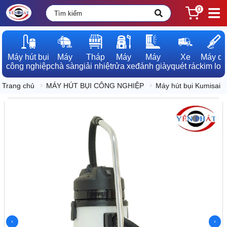
0
Máy hút bụi

Máy

Tháp

Máy

Máy

Xe

Máy dò

công nghiệp
chà sàn
giải nhiệt
rửa xe
đánh giày
quét rác
kim loạ
Trang chủ
MÁY HÚT BỤI CÔNG NGHIỆP
Máy hút bụi Kumisai