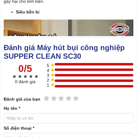
gây hại cho linh kiện.
Siêu bền bỉ
Đánh giá Máy hút bụi công nghiệp
SUPPER CLEAN SC30
0/5
5
4
3
2
0 đánh giá
1
1 sao
2 sao
3 sao
4 sao
5 sao
Đánh giá của bạn
Họ tên *
Số điện thoại *
Những mã máy của các nhãn hàng khác thay mới 2 - 3 lần thì máy