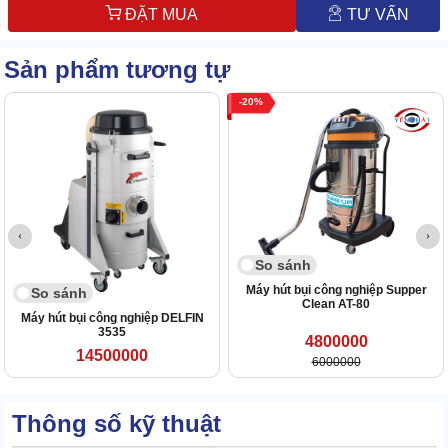
ĐẶT MUA
TƯ VẤN
Sản phẩm tương tự
20
So sánh
Máy hút bụi công nghiệp Supper
So sánh
Clean AT-80
Máy hút bụi công nghiệp DELFIN
3535
4800000
14500000
6000000
Thông số kỹ thuật