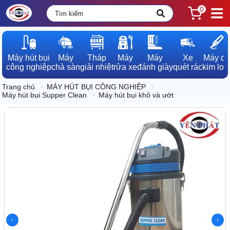
0
Máy hút bụi

Máy

Tháp

Máy

Máy

Xe

Máy dò

công nghiệp
chà sàn
giải nhiệt
rửa xe
đánh giày
quét rác
kim loạ
Trang chủ
MÁY HÚT BỤI CÔNG NGHIỆP
Máy hút bụi Supper Clean
Máy hút bụi khô và ướt