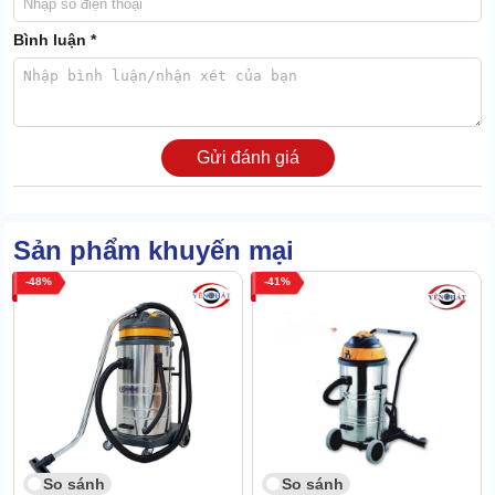
hút bụi Supper Clean vẫn giữ vững phong độ của mình. Điều đó
cho thấy độ bền hiếm có của dòng sản phẩm nói trên.
Bình luận *
Máy hút bụi công nghiệp Supper Clean
được sản xuất bằng
công nghệ đỉnh cao. Vậy nên, tuổi thọ chạm ngưỡng 20 năm cũng
là điều dễ hiểu.
Giao diện thời trang, dễ tạo thiện cảm
Gửi đánh giá
Sản phẩm khuyến mại
48
41
So sánh
So sánh