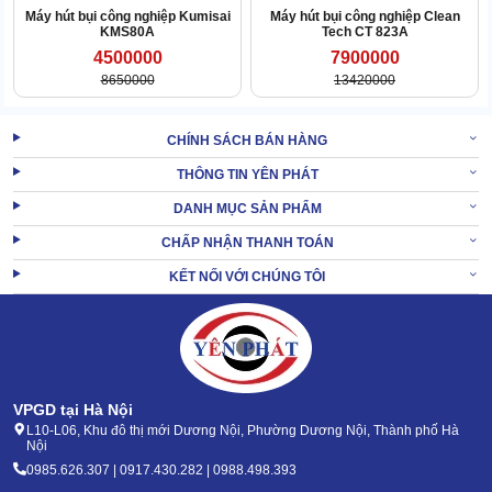
Máy hút bụi công nghiệp Kumisai
Máy hút bụi công nghiệp Clean
KMS80A
Tech CT 823A
4500000
7900000
Thiết bị không dùng tông màu chói nhưng trông rất hút mắt. Các
8650000
13420000
chi tiết gọn đẹp, gắn thêm bánh xe nên di chuyển rất nhanh.
Do đó, khi cần bạn có thể đánh máy đi xa để hỗ trợ công việc hút
CHÍNH SÁCH BÁN HÀNG
bụi.
THÔNG TIN YÊN PHÁT
XEM THÊM:
Máy hút bụi Supper Clean AS 15
DANH MỤC SẢN PHẨM
CHẤP NHẬN THANH TOÁN
2. Máy hút bụi công nghiệp SUPPER CLEAN
KẾT NỐI VỚI CHÚNG TÔI
SC30 có chi phí ra sao?
VPGD tại Hà Nội
L10-L06, Khu đô thị mới Dương Nội, Phường Dương Nội, Thành phố Hà
Nội
0985.626.307 | 0917.430.282 | 0988.498.393