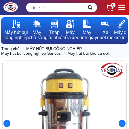
0
Máy hút bụi

Máy

Tháp

Máy

Máy

Xe

Máy dò

công nghiệp
chà sàn
giải nhiệt
rửa xe
đánh giày
quét rác
kim loạ
Trang chủ
MÁY HÚT BỤI CÔNG NGHIỆP
Máy hút bụi công nghiệp Sancos
Máy hút bụi khô và ướt