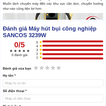
Muốn dịch chuyển máy đến các khu vực cần dọn, chuyển hướng
như nào cũng tiện lợi hơn.
Đánh giá Máy hút bụi công nghiệp
SANCOS 3239W
0/5
5
4
3
2
0 đánh giá
1
1 sao
2 sao
3 sao
4 sao
5 sao
Đánh giá của bạn
Họ tên *
Số điện thoại *