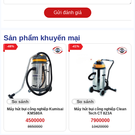
mức sàn chung. Vậy nên,
máy hút bụi công nghiệp công suất
lớn
di chuyển đến đâu là bụi được hút sạch đến đó.
Gửi đánh giá
Sản phẩm khuyến mại
48
41
So sánh
So sánh
Máy hút bụi công nghiệp Kumisai
Máy hút bụi công nghiệp Clean
KMS80A
Tech CT 823A
4500000
7900000
8650000
13420000