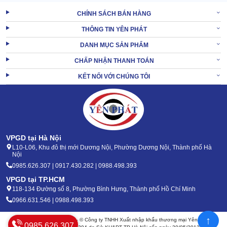
CHÍNH SÁCH BÁN HÀNG
Có thể điều chuyển linh động
THÔNG TIN YÊN PHÁT
Phía dưới thân máy Pertek PT70P có 4 bánh xe. 2 bánh trước kích
DANH MỤC SẢN PHẨM
thước bé, nhiệm vụ chủ yếu là điều hướng. 2 bánh sau lớn hơn
CHẤP NHẬN THANH TOÁN
gấp 4-5 có vai trò chịu tải.
KẾT NỐI VỚI CHÚNG TÔI
Sự phối hợp của 4 bánh xe giúp nâng đỡ, hỗ trợ khâu di dời máy
cực nhanh nhạy.
VPGD tại Hà Nội
L10-L06, Khu đô thị mới Dương Nội, Phường Dương Nội, Thành phố Hà
Nội
0985.626.307 | 0917.430.282 | 0988.498.393
VPGD tại TP.HCM
118-134 Đường số 8, Phường Bình Hưng, Thành phố Hồ Chí Minh
0966.631.546 | 0988.498.393
↑
Bản quyền 2020 - 2026 – © Công ty TNHH Xuất nhập khẩu thương mại Yên Phát
0985.626.307