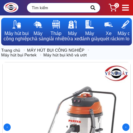
0
Máy hút bụi

Máy

Tháp

Máy

Máy

Xe

Máy dò

công nghiệp
chà sàn
giải nhiệt
rửa xe
đánh giày
quét rác
kim loạ
Trang chủ
MÁY HÚT BỤI CÔNG NGHIỆP
Máy hút bụi Pertek
Máy hút bụi khô và ướt