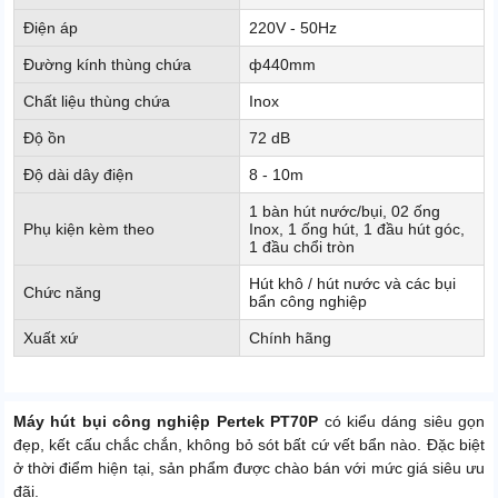
Điện áp
220V - 50Hz
Đường kính thùng chứa
ф440mm
Chất liệu thùng chứa
Inox
Độ ồn
72 dB
Độ dài dây điện
8 - 10m
1 bàn hút nước/bụi, 02 ống
Phụ kiện kèm theo
Inox, 1 ống hút, 1 đầu hút góc,
1 đầu chổi tròn
Hút khô / hút nước và các bụi
Chức năng
bẩn công nghiệp
Xuất xứ
Chính hãng
Máy hút bụi công nghiệp Pertek PT70P
có kiểu dáng siêu gọn
đẹp, kết cấu chắc chắn, không bỏ sót bất cứ vết bẩn nào. Đặc biệt
ở thời điểm hiện tại, sản phẩm được chào bán với mức giá siêu ưu
đãi.