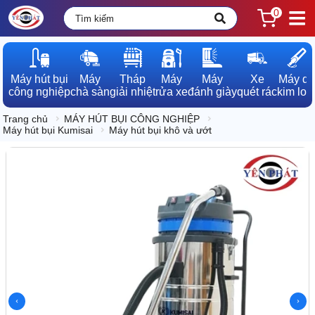
0
Máy hút bụi

Máy

Tháp

Máy

Máy

Xe

Máy dò

công nghiệp
chà sàn
giải nhiệt
rửa xe
đánh giày
quét rác
kim loạ
Trang chủ
MÁY HÚT BỤI CÔNG NGHIỆP
Máy hút bụi Kumisai
Máy hút bụi khô và ướt