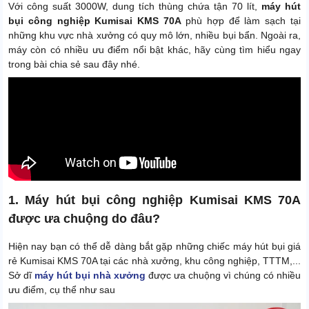
Hút khô / hút nước và các bụi
Với công suất 3000W, dung tích thùng chứa tận 70 lít,
máy hút
Chức năng
bẩn công nghiệp
bụi công nghiệp Kumisai KMS 70A
phù hợp để làm sạch tại
những khu vực nhà xưởng có quy mô lớn, nhiều bụi bẩn. Ngoài ra,
Xuất xứ
Chính hãng
máy còn có nhiều ưu điểm nổi bật khác, hãy cùng tìm hiểu ngay
trong bài chia sẻ sau đây nhé.
1. Máy hút bụi công nghiệp Kumisai KMS 70A
được ưa chuộng do đâu?
Hiện nay bạn có thể dễ dàng bắt gặp những chiếc máy hút bụi giá
rẻ Kumisai KMS 70A tại các nhà xưởng, khu công nghiệp, TTTM,...
Sở dĩ
máy hút bụi nhà xưởng
được ưa chuộng vì chúng có nhiều
ưu điểm, cụ thể như sau