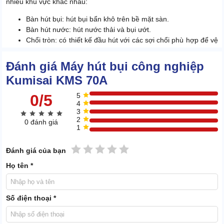
nhiều khu vực khác nhau:
Bàn hút bụi: hút bụi bẩn khô trên bề mặt sàn.
Bàn hút nước: hút nước thải và bụi ướt.
Chổi tròn: có thiết kế đầu hút với các sợi chổi phù hợp để vệ
sinh các vật dụng như sofa, thảm, rèm cửa,...
Đầu hút khe: chuyên dụng cho các khu vực nhỏ hẹp như
Đánh giá Máy hút bụi công nghiệp
khe cửa, khe điều hòa,...
Kumisai KMS 70A
0/5
5
4
3
2
0 đánh giá
1
1 sao
2 sao
3 sao
4 sao
5 sao
Đánh giá của bạn
Họ tên *
Số điện thoại *