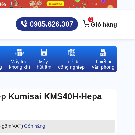
0
0985.626.307
Giỏ hàng
Máy lọc 

Máy 

Thiết bị

Thiết bị

g
không khí
hút ẩm
công nghiệp
văn phòng
iệp Kumisai KMS40H-Hepa
o gồm VAT)
Còn hàng