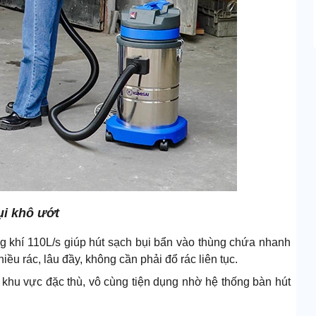
ụi khô ướt
 khí 110L/s giúp hút sạch bụi bẩn vào thùng chứa nhanh
ều rác, lâu đầy, không cần phải đổ rác liên tục.
g khu vực đặc thù, vô cùng tiện dụng nhờ hệ thống bàn hút