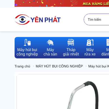
Máy hút bụi

Máy

Tháp

Máy

M
công nghiệp
chà sàn
giải nhiệt
rửa xe
đánh
Trang chủ
MÁY HÚT BỤI CÔNG NGHIỆP
Máy hút bụi 