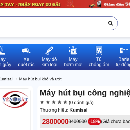
áy

Xe

Máy dò

Máy

Tủ

Barie

 giày
quét rác
kim loại
bơm mỡ
chống ẩm
tự độn
Kumisai
Máy hút bụi khô và ướt
Máy hút bụi công ngh
(0 đánh giá)
Thương hiệu:
Kumisai
2800000
3400000
-18%
(Giá chưa ba