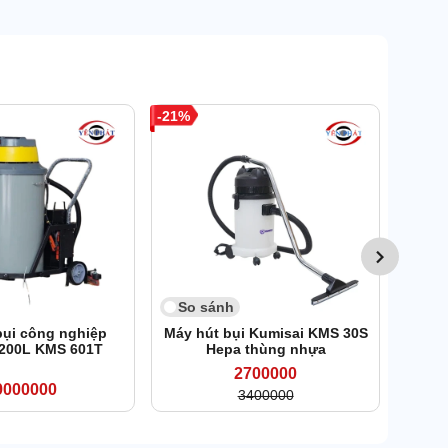
21
So 
Máy h
nhi
So sánh
bụi công nghiệp
Máy hút bụi Kumisai KMS 30S
 200L KMS 601T
Hepa thùng nhựa
2700000
9000000
3400000