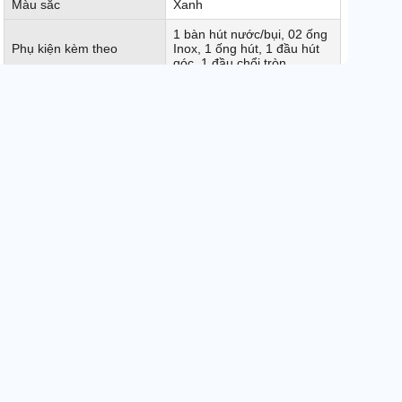
Màu sắc
Xanh
1 bàn hút nước/bụi, 02 ống
Phụ kiện kèm theo
Inox, 1 ống hút, 1 đầu hút
góc, 1 đầu chổi tròn
Hút khô / hút nước và các
Chức năng
bụi bẩn công nghiệp
Xuất xứ
Chính hãng