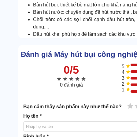
Bàn hút bụi: thiết kế bề mặt lớn cho khả năng h
Bàn hút nước: chuyên dụng để hút nước thải, bụ
Chổi tròn: có các sợi chổi cạnh đầu hút tròn
dụng,...
Đầu hút khe: phù hợp để làm sạch các khu vực n
Đánh giá Máy hút bụi công ngh
0/5
5
4
3
2
0 đánh giá
1
1 
Bạn cảm thấy sản phẩm này như thế nào?
Họ tên *
Bình luận *