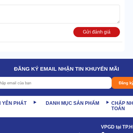
Gửi đánh giá
ĐĂNG KÝ EMAIL NHẬN TIN KHUYẾN MÃI
ợc gắn tại phần đầu máy. Bộ lọc này có những lỗ lọc siêu
Đăng k
ững hạt bụi kích thước siêu nhỏ từ 0.3 micromet ở trong
đi qua, cho nên không gian tại khu vực vệ sinh rất sạch sẽ.
N YÊN PHÁT
DANH MỤC SẢN PHẨM
CHẤP N
TOÁN
đặt trong thùng chứa. Thiết kế bằng vải lọc chuyên dụng,
để tái sử dụng lâu dài.
VPGD tại TP.