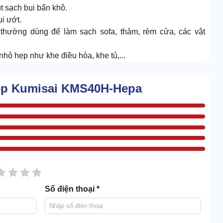
út sạch bụi bẩn khô.
i ướt.
, thường dùng để làm sạch sofa, thảm, rèm cửa, các vật
hỏ hẹp như khe điều hòa, khe tủ,...
iệp Kumisai KMS40H-Hepa
sao
2 sao
3 sao
4 sao
5 sao
Số điện thoại *