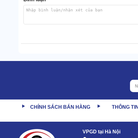
Xử lý bụi bẩn hiệu quả nhờ bộ lọc Hepa
Điểm nổi bật của model này chính là bộ lọc Hepa, đư
nhỏ, cho khả năng lọc sạch đến 99%. Giữ lại cả nh
không khí như phấn hoa, bụi mịn,...
Bộ lọc giữ lại toàn bộ bụi bẩn, chỉ có không khí sạch 
CHÍNH SÁCH BÁN HÀNG
THÔNG TI
Ngoài ra, máy vẫn có túi lọc dạng nón đi kèm, được 
giúp giữ lại nhiều bụi bẩn. Có thể giặt sạch với nước 
VPGD tại Hà Nội