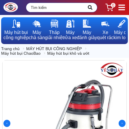
0
Máy hút bụi

Máy

Tháp

Máy

Máy

Xe

Máy dò

công nghiệp
chà sàn
giải nhiệt
rửa xe
đánh giày
quét rác
kim loạ
Trang chủ
MÁY HÚT BỤI CÔNG NGHIỆP
Máy hút bụi ChaoBao
Máy hút bụi khô và ướt