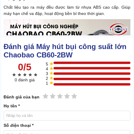
Chất liệu tạo ra máy đều được làm từ nhựa ABS cao cấp. Giúp
máy hạn chế va đập, hoạt động bền bỉ theo thời gian.
Đánh giá Máy hút bụi công suất lớn
Chaobao CB60-2BW
0/5
5
4
3
2
0 đánh giá
1
1 sao
2 sao
3 sao
4 sao
5 sao
Đánh giá của bạn
Họ tên *
Số điện thoại *
Hệ thống lọc, bánh xe, thùng chứa được thiết kế tiện lợi, thông