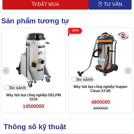
ĐẶT MUA
TƯ VẤN
Sản phẩm tương tự
20
So sánh
Máy hút bụi công nghiệp Supper
So sánh
Clean AT-80
Máy hút bụi công nghiệp DELFIN
3535
4800000
14500000
6000000
Thông số kỹ thuật