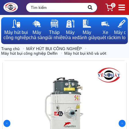
0
Máy hút bụi

Máy

Tháp

Máy

Máy

Xe

Máy dò

công nghiệp
chà sàn
giải nhiệt
rửa xe
đánh giày
quét rác
kim loạ
Trang chủ
MÁY HÚT BỤI CÔNG NGHIỆP
Máy hút bụi công nghiệp Delfin
Máy hút bụi khô và ướt