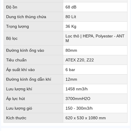
Độ ồn
68 dB
Dung tích thùng chứa
80 Lít
Trọng lượng
36 Kg
Lọc thô | HEPA, Polyester - ANT
Bộ lọc
M
Đường kính ống vào
80mm
Tiêu chuẩn
ATEX Z20, Z22
Áp suất khí vào
6 bar
Đường kính ống dẫn khí
12mm
Lưu lượng khí
1458 nm3/h
Áp lực hút
3700mmH2O
Lưu lượng gió
150 - 300m3/h
Kích thước
620 x 530 x 1080 mm