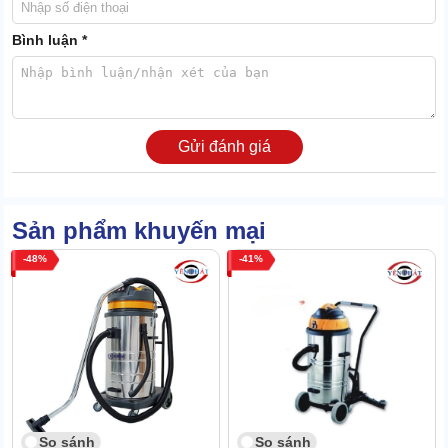
Bình luận *
1.3 Hệ thống lọc chống tĩnh điện chuyên sâu: Polyester
- ANT M + HEPA H14
Máy hút bụi công nghiệp này sở hữu hệ lọc đa tầng chống tĩnh
Gửi đánh giá
điện. Lọc chính polyester ANT M có khả năng giữ bụi mịn và đồng
thời triệt tiêu điện tích tích tụ trên bề mặt sợi lọc.
Kết hợp cùng với bộ lọc HEPA H14 (hiệu suất ~99.995%), đảm bảo
giữ lại gần như toàn bộ hạt bụi siêu mịn, kể cả bụi nguy hiểm.
Sản phẩm khuyến mại
Hệ thống này không chỉ đảm bảo hiệu suất lọc cao mà còn ngăn
48
41
chặn nguy cơ phát tia lửa do phóng tĩnh điện - yếu tố cực kỳ quan
trọng trong môi trường ATEX.
So sánh
So sánh