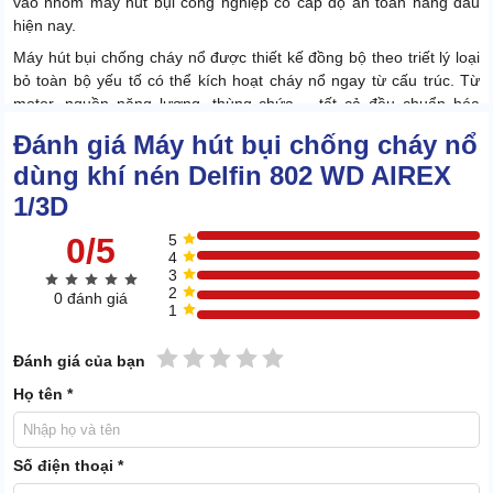
vào nhóm máy hút bụi công nghiệp có cấp độ an toàn hàng đầu
hiện nay.
Máy hút bụi chống cháy nổ được thiết kế đồng bộ theo triết lý loại
bỏ toàn bộ yếu tố có thể kích hoạt cháy nổ ngay từ cấu trúc. Từ
motor, nguồn năng lượng, thùng chứa,... tất cả đều chuẩn hóa
chống cháy nổ.
Đánh giá Máy hút bụi chống cháy nổ
dùng khí nén Delfin 802 WD AIREX
1/3D
0/5
5
4
3
2
0 đánh giá
1
1 sao
2 sao
3 sao
4 sao
5 sao
Đánh giá của bạn
Họ tên *
Số điện thoại *