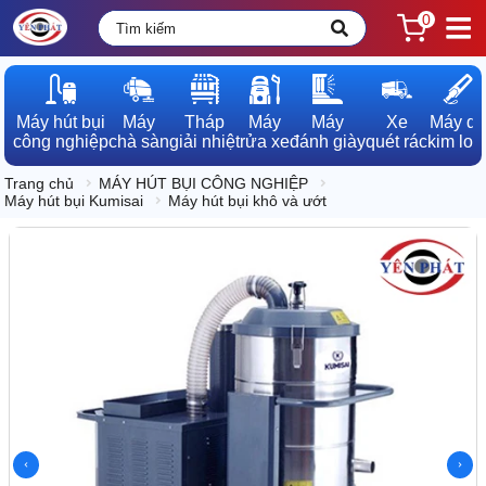
0
Máy hút bụi

Máy

Tháp

Máy

Máy

Xe

Máy dò

công nghiệp
chà sàn
giải nhiệt
rửa xe
đánh giày
quét rác
kim loạ
Trang chủ
MÁY HÚT BỤI CÔNG NGHIỆP
Máy hút bụi Kumisai
Máy hút bụi khô và ướt