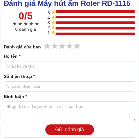
2.1 Giao diện thẩm mỹ cao, trắng trang nhã
Đánh giá Máy hút ẩm Roler RD-1115
0/5
5
4
3
2
0 đánh giá
1
1 sao
2 sao
3 sao
4 sao
5 sao
Đánh giá của bạn
Họ tên *
Số điện thoại *
Bình luận *
Gửi đánh giá