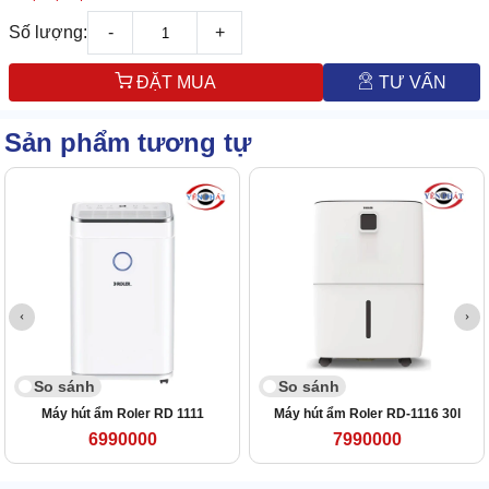
Số lượng:
-
+
ĐẶT MUA
TƯ VẤN
Sản phẩm tương tự
So sánh
So sánh
Máy hút ẩm Roler RD 1111
Máy hút ẩm Roler RD-1116 30l
6990000
7990000