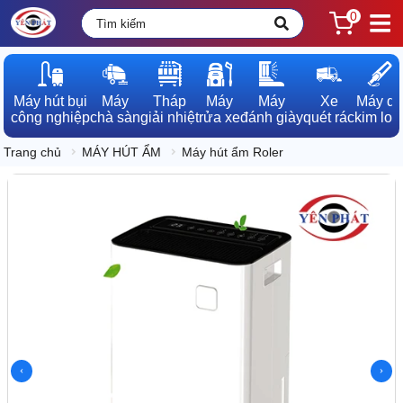
0
Máy hút bụi

Máy

Tháp

Máy

Máy

Xe

Máy dò

công nghiệp
chà sàn
giải nhiệt
rửa xe
đánh giày
quét rác
kim loạ
Trang chủ
MÁY HÚT ẨM
Máy hút ẩm Roler