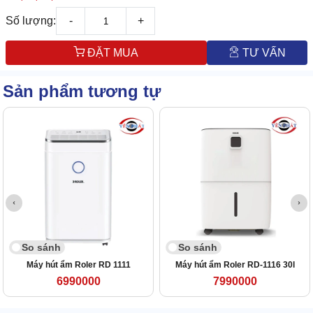
Số lượng:
-
+
ĐẶT MUA
TƯ VẤN
Sản phẩm tương tự
So sánh
So sánh
Máy hút ẩm Roler RD 1111
Máy hút ẩm Roler RD-1116 30l
6990000
7990000