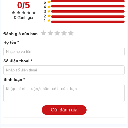
0/5
5
4
3
2
0 đánh giá
1
1 sao
2 sao
3 sao
4 sao
5 sao
Đánh giá của bạn
Họ tên *
Số điện thoại *
Bình luận *
Bình chứa nước lớn kết hợp đồng hồ đo nước bên
ngoài
Roler RD-1114 có bình chứa nước dung tích 4l. Trong khi đó, công
suất hút ẩm của máy là 18l/24h. Vậy nên, mỗi ngày bạn chỉ cần xả
Gửi đánh giá
thải 4-5 lần.
Máy có đồng hồ đo nước bên ngoài, bạn có thể cập nhật nhanh độ
đầy nước khi quan sát bảng điều khiển.