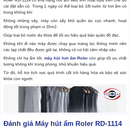
Roler RD-1114 có khả năng hút ẩm siêu linh hoạt dựa trên chế độ
cài đặt sẵn có. Trong 1 ngày có thể loại bỏ 18l nước từ hơi ẩm có
trong không khí.
Không những vậy, mày còn sấy khô quần áo cực nhanh, hoạt
động tốt trong phạm vi 35m2.
Giúp loại bỏ nước dư thừa để tối ưu hiệu quả bảo quản đồ đạc,
Không khí đi vào máy được chạy qua màng lọc thông minh nên
các tạp chất đều được giữ lại, không có cơ hội xâm nhập sâu.
Không chỉ hạ ẩm tốt,
máy hút hơi ẩm Roler
còn giúp tối ưu chất
lượng không khí trong phòng, khử khuẩn hiệu quả.
Từ đó, hỗ trợ tích vực quá trình cất trữ hàng hóa và bảo vệ sức
khỏe con người.
Đánh giá Máy hút ẩm Roler RD-1114