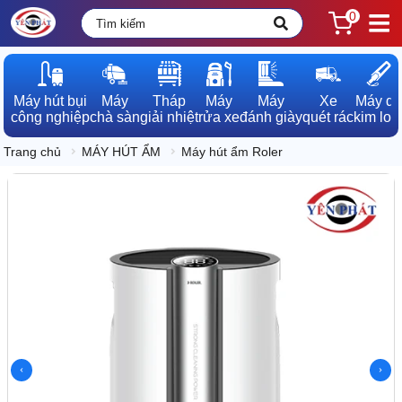
0
Máy hút bụi

Máy

Tháp

Máy

Máy

Xe

Máy dò

công nghiệp
chà sàn
giải nhiệt
rửa xe
đánh giày
quét rác
kim loạ
Trang chủ
MÁY HÚT ẨM
Máy hút ẩm Roler