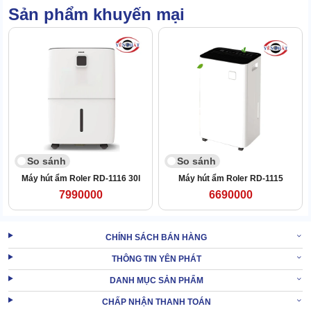
Sản phẩm khuyến mại
Từ đó, tránh được tình trạng tràn nước gây chập cháy linh kiện.
Nếu không muốn phải theo dõi máy để xả thải đúng chu kỳ, bạn có
thể dùng ống xả trực tiếp để dẫn nước ra bên ngoài.
So sánh
So sánh
Máy hút ẩm Roler RD-1116 30l
Máy hút ẩm Roler RD-1115
7990000
6690000
CHÍNH SÁCH BÁN HÀNG
THÔNG TIN YÊN PHÁT
DANH MỤC SẢN PHẨM
CHẤP NHẬN THANH TOÁN