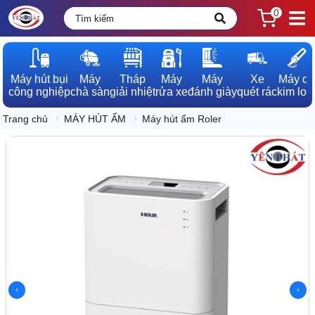
0
Máy hút bụi

Máy

Tháp

Máy

Máy

Xe

Máy dò

công nghiệp
chà sàn
giải nhiệt
rửa xe
đánh giày
quét rác
kim loạ
Trang chủ
MÁY HÚT ẨM
Máy hút ẩm Roler