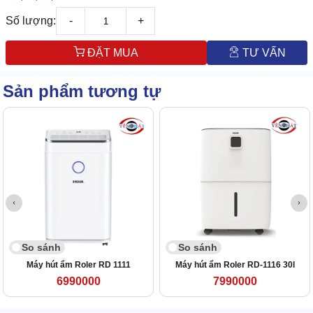
Số lượng:
-
+
ĐẶT MUA
TƯ VẤN
Sản phẩm tương tự
So sánh
So sánh
Máy hút ẩm Roler RD 1111
Máy hút ẩm Roler RD-1116 30l
6990000
7990000