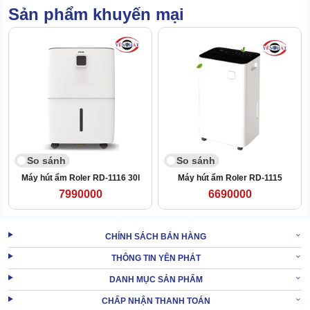
Sản phẩm khuyến mại
Hoạt động với cường độ cao, xử lý ẩm hiệu quả nhưng Roler RD
1112 lại vận hành cực êm.
So sánh
So sánh
Máy hút ẩm Roler RD-1116 30l
Máy hút ẩm Roler RD-1115
7990000
6690000
CHÍNH SÁCH BÁN HÀNG
THÔNG TIN YÊN PHÁT
DANH MỤC SẢN PHẨM
Âm thanh phát ra không thể nghe rõ trong điều kiện thường, trừ
CHẤP NHẬN THANH TOÁN