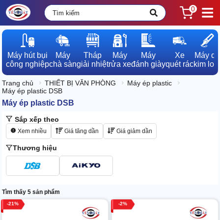
0
Máy hút bụi

Máy

Tháp

Máy

Máy

Xe

Máy dò

công nghiệp
chà sàn
giải nhiệt
rửa xe
đánh giày
quét rác
kim loạ
Trang chủ
THIẾT BỊ VĂN PHÒNG
Máy ép plastic
Máy ép plastic DSB
Máy ép plastic DSB
Sắp xếp theo
Xem nhiều
Giá tăng dần
Giá giảm dần
Thương hiệu
Tìm thấy 5 sản phẩm
21
2