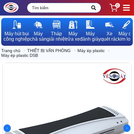
0
Máy hút bụi

Máy

Tháp

Máy

Máy

Xe

Máy dò

công nghiệp
chà sàn
giải nhiệt
rửa xe
đánh giày
quét rác
kim loạ
Trang chủ
THIẾT BỊ VĂN PHÒNG
Máy ép plastic
Máy ép plastic DSB