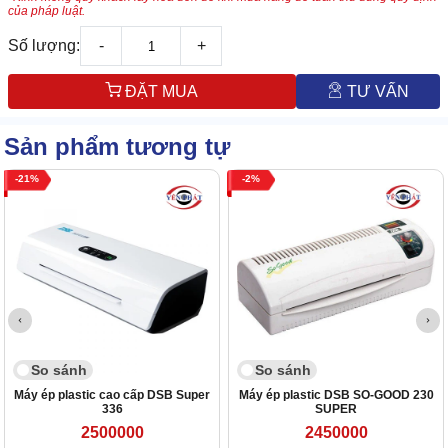
của pháp luật.
Số lượng:
-
+
ĐẶT MUA
TƯ VẤN
Sản phẩm tương tự
21
2
So sánh
So sánh
Máy ép plastic cao cấp DSB Super
Máy ép plastic DSB SO-GOOD 230
336
SUPER
2500000
2450000