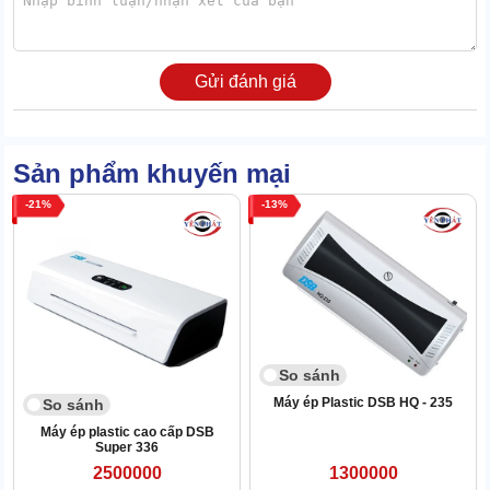
Thứ nhất là rulo máy vận hành nhịp nhàng, ổn định với độ chính
xác cao. Thứ hai là tích hợp chế độ tạm dừng máy khi kẹt giấy.
Nếu thấy giấy không chạy mượt về phía đối diện, bạn có thể kích
Gửi đánh giá
hoạt ngay chế độ này để thu hồi tài liệu.
Sản phẩm khuyến mại
21
13
So sánh
Máy ép Plastic DSB HQ - 235
So sánh
Máy ép plastic cao cấp DSB
Super 336
2500000
1300000