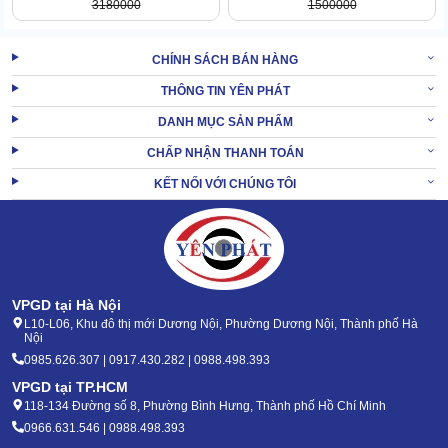
3180000
1500000
CHÍNH SÁCH BÁN HÀNG
Bên cạnh đó, năng lực ép giấy của máy cũng nhận về nhiều lời
THÔNG TIN YÊN PHÁT
khen. Vì cho thành phẩm siêu nét, bề mặt phẳng lỳ, mịn bóng
DANH MỤC SẢN PHẨM
Có thể duy trì sức bền của giấy tờ/tài liệu trong hàng chục năm
CHẤP NHẬN THANH TOÁN
sau khi xử lý.
KẾT NỐI VỚI CHÚNG TÔI
2. Cách sử dụng máy ép plastic DSB HQ-335 đơn
giản, chuẩn thao tác
VPGD tại Hà Nội
L10-L06, Khu đô thị mới Dương Nội, Phường Dương Nội, Thành phố Hà
Nội
0985.626.307 | 0917.430.282 | 0988.498.393
VPGD tại TP.HCM
118-134 Đường số 8, Phường Bình Hưng, Thành phố Hồ Chí Minh
0966.631.546 | 0988.498.393