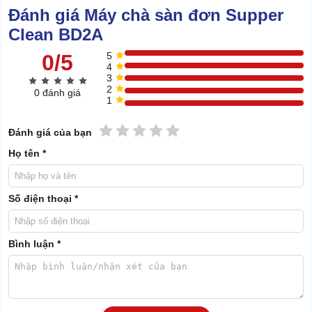
Đánh giá Máy chà sàn đơn Supper
Clean BD2A
0/5
5
4
3
2
0 đánh giá
1
1 sao
2 sao
3 sao
4 sao
5 sao
Đánh giá của bạn
Họ tên *
Số điện thoại *
Tuy nhiên, bao nhiêu năng lượng nhận được từ nguồn cấp đều
được chuyển hóa triệt để thành lực cơ học. Vậy nên, hiệu quả vệ
Bình luận *
sinh vẫn rất đáng nể.
Máy chà sàn
có thể xử lý cả chất bẩn có gốc dầu, gốc nước, bám
dính lâu ngày hoặc mới xuất hiện.
Không chỉ làm sạch tốt mà tiến trình vệ sinh còn diễn ra cực