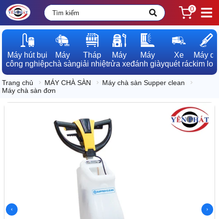
0
Máy hút bụi

Máy

Tháp

Máy

Máy

Xe

Máy dò

công nghiệp
chà sàn
giải nhiệt
rửa xe
đánh giày
quét rác
kim loạ
Trang chủ
MÁY CHÀ SÀN
Máy chà sàn Supper clean
Máy chà sàn đơn