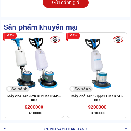
Gửi đánh giá
nhanh. Chỉ trong nháy mắt là loại bỏ được 100% các thành phần
tạp chất.
Siêu bền, tuổi thọ trên dưới 18 năm
Sản phẩm khuyến mại
Phần thân của máy được làm từ 2 vật liệu chủ đạo là hợp kim
chống gỉ và nhựa ABS.
33
33
So sánh
So sánh
Máy chà sàn đơn Kumisai KMS-
Máy chà sàn Supper Clean SC-
002
002
9200000
9200000
13700000
13700000
CHÍNH SÁCH BÁN HÀNG