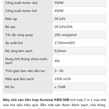
Công suất motor chà
550W
Công suất motor hút
450W
Điện áp
DC24V
Bộ sạc
DC24V/20A
Tốc độ vòng quay
200 vòng/phút
Áp suất hút
1720mmH2O
Độ rộng làm sạch
510mm
Dung tích thùng chứa nước
40L
sạch
Thời gian làm việc liên tục
3 - 5h
Hiệu quả làm sạch
2200 m2/h
Độ ồn
≤ 70dB
Kích thước đóng gói
1200 x 550 x 950mm
Máy chà sàn liên hợp Kumisai KMS-50B
tích hợp 2 in 1 vừa chà
Thời gian bảo hành motor
24 tháng
vừa hút siêu hiệu quả. Bền mặt sàn được đánh sạch, chà bóng,