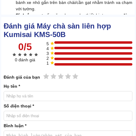
bánh xe nhỏ gắn trên bàn chải/cần gạt nhằm tránh va chạm
với tường.
Bình ắc quy:
cấp năng lượng cho thiết bị, tạo sự cơ động
trong quá trình chà sàn.
Đánh giá Máy chà sàn liên hợp
Kumisai KMS-50B
0/5
5
4
3
2
0 đánh giá
1
1 sao
2 sao
3 sao
4 sao
5 sao
Đánh giá của bạn
Họ tên *
Số điện thoại *
Bình luận *