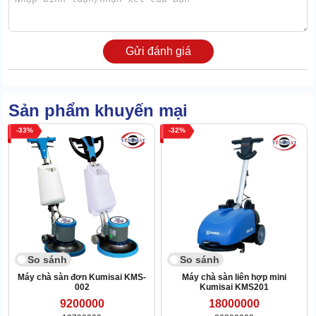
XEM THÊM:
Máy chà sàn liên hợp Kumisai KMS 58
2. Khám phá 3 lợi ích khi sử dụng máy chà liên
Gửi đánh giá
hợp Kumisai KMS-50B
2.1 Giảm thiểu sức lao động hiệu quả
Sản phẩm khuyến mại
Trước đây người dùng phải làm sạch sàn bằng phương pháp thủ
33
32
công với bàn chải, cây lau, xô chậu,... rất vất vả. Đặc biệt, tốn
nhiều nhân công cho những khu vực sàn rộng. Tuy nhiên, với máy
chà liên hợp Kumisai KMS-50B 2 in 1, sức lao động được giải
phóng siêu hiệu quả.
So sánh
So sánh
Máy chà sàn đơn Kumisai KMS-
Máy chà sàn liên hợp mini
002
Kumisai KMS201
9200000
18000000