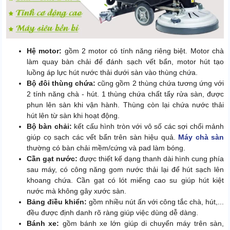
Hệ motor:
gồm 2 motor có tính năng riêng biệt. Motor chà
làm quay bàn chải để đánh sạch vết bẩn, motor hút tạo
luồng áp lực hút nước thải dưới sàn vào thùng chứa.
Bộ đôi thùng chứa:
cũng gồm 2 thùng chứa tương ứng với
2 tính năng chà - hút. 1 thùng chứa chất tẩy rửa sàn, được
phun lên sàn khi vận hành. Thùng còn lại chứa nước thải
hút lên từ sàn khi hoạt động.
Bộ bàn chải:
kết cấu hình tròn với vô số các sợi chổi mảnh
giúp cọ sạch các vết bẩn trên sàn hiệu quả.
Máy chà sàn
thường có bàn chải mềm/cứng và pad làm bóng.
Cần gạt nước:
được thiết kế dạng thanh dài hình cung phía
sau máy, có công năng gom nước thải lại để hút sạch lên
khoang chứa. Cần gạt có lót miếng cao su giúp hút kiệt
nước mà không gây xước sàn.
Bảng điều khiển:
gồm nhiều nút ấn với công tắc chà, hút,...
đều được định danh rõ ràng giúp việc dùng dễ dàng.
Bánh xe:
gồm bánh xe lớn giúp di chuyển máy trên sàn,