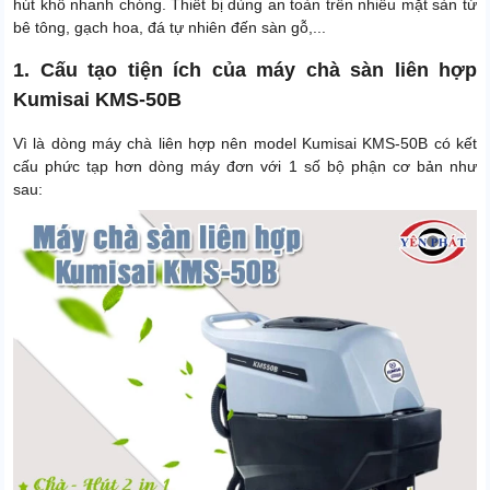
hút khô nhanh chóng. Thiết bị dùng an toàn trên nhiều mặt sàn từ
Thời gian bảo hành phần
12 tháng
điện và bơm
bê tông, gạch hoa, đá tự nhiên đến sàn gỗ,...
Thời gian bảo hành bình ắc
1. Cấu tạo tiện ích của máy chà sàn liên hợp
6 tháng
quy, sạc và van từ
Kumisai KMS-50B
Dung tích thùng chứa nước
60L
bẩn
Vì là dòng máy chà liên hợp nên model Kumisai KMS-50B có kết
cấu phức tạp hơn dòng máy đơn với 1 số bộ phận cơ bản như
Xuất xứ
Chính hãng
sau:
Trọng lượng sản phẩm
100 Kg