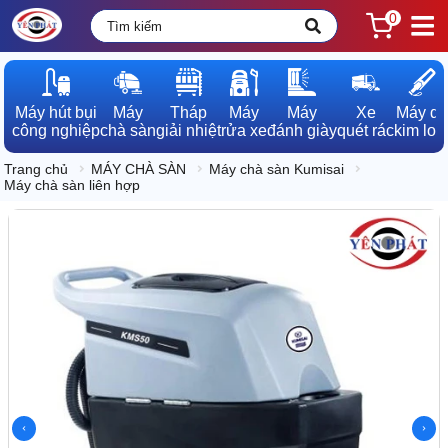
0
Máy hút bụi

Máy

Tháp

Máy

Máy

Xe

Máy dò

công nghiệp
chà sàn
giải nhiệt
rửa xe
đánh giày
quét rác
kim loạ
Trang chủ
MÁY CHÀ SÀN
Máy chà sàn Kumisai
Máy chà sàn liên hợp