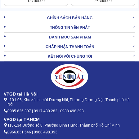
13700000
26300000
CHÍNH SÁCH BÁN HÀNG
THÔNG TIN YÊN PHÁT
DANH MỤC SẢN PHẨM
CHẤP NHẬN THANH TOÁN
Máy được tích hợp 2 tính năng chà - hút với các bộ đôi phụ kiện đi
KẾT NỐI VỚI CHÚNG TÔI
cùng là thùng chứa hóa chất - thùng chứa chất bẩn, bàn chải - cần
hút,...
Chỉ 1 lượt đi máy là sàn đã được đánh sạch, hút khô. Người dùng
giờ đây chỉ cần đi sau máy để điều khiển mà không hề mất sức.
VPGD tại Hà Nội
2.2 Làm sạch nhanh, tiết kiệm thời gian
L10-L06, Khu đô thị mới Dương Nội, Phường Dương Nội, Thành phố Hà
Nội
Kumisai KMS-50B thuộc top giải pháp chà sàn cực nhanh và hiệu
0985.626.307 | 0917.430.282 | 0988.498.393
quả nhất hiện nay nhờ đa tính năng cùng thiết kế tiện dụng.
VPGD tại TP.HCM
Máy có motor chà 550W cho tốc độ đánh bàn chải 200 rpm, size
118-134 Đường số 8, Phường Bình Hưng, Thành phố Hồ Chí Minh
bàn chải lớn nên có động rộng chà 510mm. Cho nên hiệu suất làm
0966.631.546 | 0988.498.393
sạch của máy đạt tận 2200 m2/h.