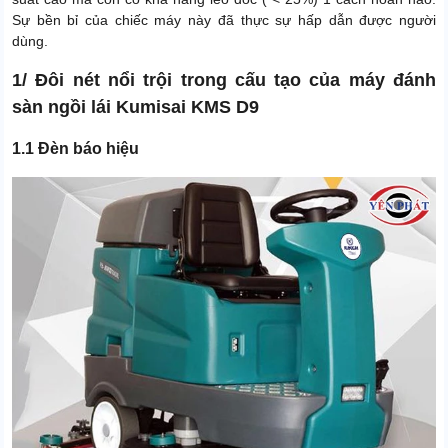
Tốc độ di chuyển
6.5 km/h
Sự bền bỉ của chiếc máy này đã thực sự hấp dẫn được người
dùng.
Thời gian bảo hành motor
24 tháng
1/ Đôi nét nổi trội trong cấu tạo của máy đánh
Thời gian bảo hành phần
12 tháng
điện và bơm
sàn ngồi lái Kumisai KMS D9
Thời gian bảo hành bình ắc
6 tháng
1.1 Đèn báo hiệu
quy, sạc và van từ
Xuất xứ
Chính hãng