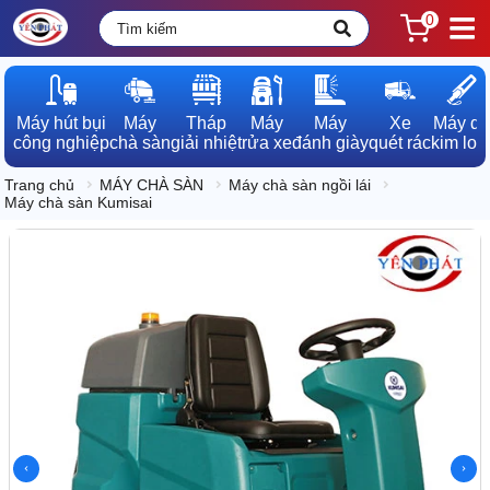
0
Máy hút bụi

Máy

Tháp

Máy

Máy

Xe

Máy dò

công nghiệp
chà sàn
giải nhiệt
rửa xe
đánh giày
quét rác
kim loạ
Trang chủ
MÁY CHÀ SÀN
Máy chà sàn ngồi lái
Máy chà sàn Kumisai