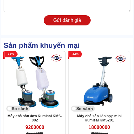
Gửi đánh giá
Sản phẩm khuyến mại
33
32
Máy vệ sinh nền nhà
này được dùng 3 bánh xe, với 1 bánh định
hướng phía trước và 2 bánh sau. Giúp xe dịch chuyển cơ động,
tạo được ma sát lớn với các bề mặt. Kết hợp thêm phanh an toàn
giúp xe bon bon leo dốc.
1.4 Bàn chà đáy
So sánh
So sánh
Thiết bị tích hợp 2 bàn xoay với tính năng chà, đánh sàn, đánh
Máy chà sàn đơn Kumisai KMS-
Máy chà sàn liên hợp mini
bóng với pad,... Sử dụng chức năng nào thì người dùng chủ đích
002
Kumisai KMS201
thay thế theo đúng nhu cầu. Tháo lắp để đều rất thuận tiện trong
9200000
18000000
khi dùng cũng như khi cần vệ sinh.
13700000
26300000