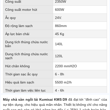
Công suất
2350W
Công suất motor hút
600W
Ắc quy
24V.
Độ rộng làm sạch
860mm
Áp lực bàn chải
45 Kg
Dung tích thùng chứa nước
140L
bẩn
Dung tích thùng chứa nước
120L
sạch
Hút chân không
2200 mmH2O
Thời gian sạc ắc quy
6 - 8h
Hiệu quả làm sạch
5500 m2/h
Thời gian làm việc liên tục
4 - 6h
Độ ồn
65dB
Máy chà sàn ngồi lái Kumisai KMS D9
đã đạt tới “đỉnh cao” của
sự tiện dụng, cho hiệu quả mãn nhãn. Thiết bị không chỉ cho năng
Khả năng leo dốc tối đa
<25%
suất cao mà còn có khả năng leo dốc ( < 25%) 1 cách hoàn hảo.