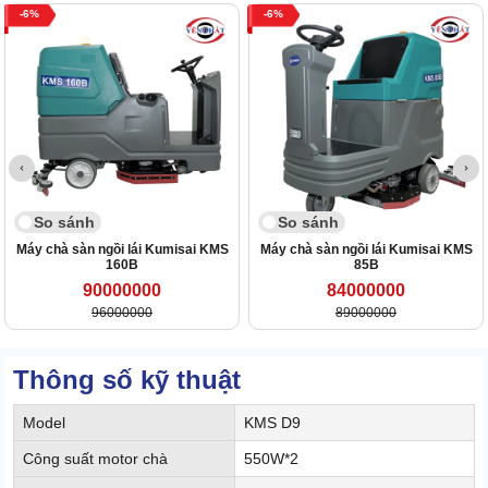
6
6
So sánh
So sánh
Máy chà sàn ngồi lái Kumisai KMS
Máy chà sàn ngồi lái Kumisai KMS
160B
85B
90000000
84000000
96000000
89000000
Thông số kỹ thuật
Model
KMS D9
Công suất motor chà
550W*2