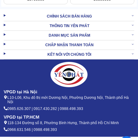
1.5 Cần gạt nước
CHÍNH SÁCH BÁN HÀNG
THÔNG TIN YÊN PHÁT
DANH MỤC SẢN PHẨM
CHẤP NHẬN THANH TOÁN
KẾT NỐI VỚI CHÚNG TÔI
VPGD tại Hà Nội
L10-L06, Khu đô thị mới Dương Nội, Phường Dương Nội, Thành phố Hà
Nội
0985.626.307 | 0917.430.282 | 0988.498.393
VPGD tại TP.HCM
118-134 Đường số 8, Phường Bình Hưng, Thành phố Hồ Chí Minh
Chính là nơi để lắp bàn gạt và hút nước, sẽ là công đoạn sau khi
0966.631.546 | 0988.498.393
sàn đã được đánh sạch sẽ. Trên thân cần gạt còn gắn thêm bánh