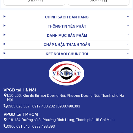
13700000
26300000
để bật máy. Sau đó chọn chế độ chà, hút rồi đánh máy đến
vị trí cần làm sạch.
CHÍNH SÁCH BÁN HÀNG
Bước 4: Sau khi vệ sinh, bạn gỡ bình chứa nước thải đi đổ.
Xả bỏ hết nước/hóa chất còn lại trong bình chứa nước sạch.
THÔNG TIN YÊN PHÁT
Sau đó, vệ sinh 2 bộ phận này rồi lau rửa qua máy, để ráo là
DANH MỤC SẢN PHẨM
xong.
CHẤP NHẬN THANH TOÁN
KẾT NỐI VỚI CHÚNG TÔI
VPGD tại Hà Nội
L10-L06, Khu đô thị mới Dương Nội, Phường Dương Nội, Thành phố Hà
Nội
0985.626.307 | 0917.430.282 | 0988.498.393
VPGD tại TP.HCM
118-134 Đường số 8, Phường Bình Hưng, Thành phố Hồ Chí Minh
0966.631.546 | 0988.498.393