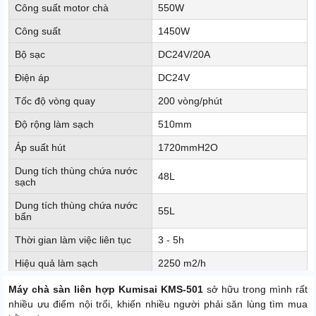
Công suất motor chà
550W
Công suất
1450W
Bộ sạc
DC24V/20A
Điện áp
DC24V
Tốc độ vòng quay
200 vòng/phút
Độ rộng làm sạch
510mm
Áp suất hút
1720mmH2O
Dung tích thùng chứa nước
48L
sạch
Dung tích thùng chứa nước
55L
bẩn
Thời gian làm việc liên tục
3 - 5h
Hiệu quả làm sạch
2250 m2/h
Độ ồn
≤ 70dB
Máy chà sàn liên hợp Kumisai KMS-501
sở hữu trong mình rất
nhiều ưu điểm nội trổi, khiến nhiều người phải săn lùng tìm mua
Kích thước đóng gói
1510 x 680 x 1190mm