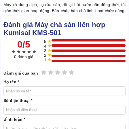
Máy xả dung dịch, cọ rửa sàn, rồi lại hút nước bẩn đồng thời, tối
giản thời gian hoạt động. Bàn chải, bàn chà linh hoạt chức năng,
cho hiệu ứng đánh sàn bóng, sáng. Ứng dụng tốt cho cả sàn xi
măng, sàn lát gạch, đá hoa, epoxy,...
Đánh giá Máy chà sàn liên hợp
Kumisai KMS-501
0/5
5
4
3
2
0 đánh giá
1
1 sao
2 sao
3 sao
4 sao
5 sao
Đánh giá của bạn
Họ tên *
Số điện thoại *
Bình luận *