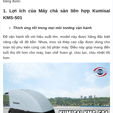
bằng được.
Thời gian bảo hành motor
24 tháng
1. Lợi ích của Máy chà sàn liên hợp Kumisai
Thời gian bảo hành phần
12 tháng
KMS-501
điện và bơm
Thời gian bảo hành bình ắc
Thích ứng tốt trong mọi môi trường vận hành
6 tháng
quy, sạc và van từ
Để vận hành tốt với hiệu suất lớn, model này được hãng đặc biệt
Trọng lượng đóng gói
120 Kg
nâng cấp về độ bền. Nhựa, inox và thép cao cấp được dùng cho
toàn bộ phụ kiện cùng các bộ phận máy. Điều này giúp mang đến
Xuất xứ
Chính hãng
tuổi thọ tốt hơn cho máy, hạn chế hoen gỉ, chịu lực, chịu nhiệt tốt
hơn.