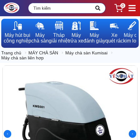
0
Máy hút bụi

Máy

Tháp

Máy

Máy

Xe

Máy dò

công nghiệp
chà sàn
giải nhiệt
rửa xe
đánh giày
quét rác
kim loạ
Trang chủ
MÁY CHÀ SÀN
Máy chà sàn Kumisai
Máy chà sàn liên hợp