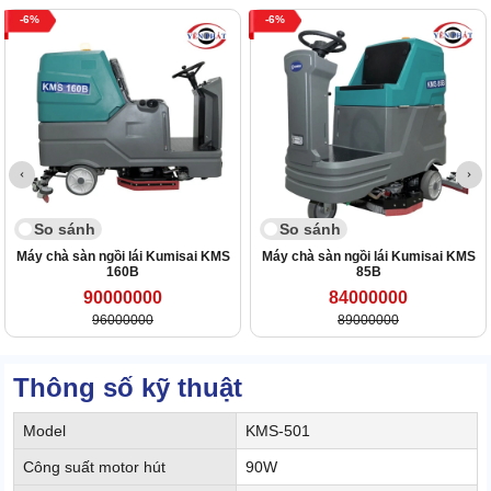
6
6
So sánh
So sánh
Máy chà sàn ngồi lái Kumisai KMS
Máy chà sàn ngồi lái Kumisai KMS
160B
85B
90000000
84000000
96000000
89000000
Thông số kỹ thuật
Model
KMS-501
Công suất motor hút
90W