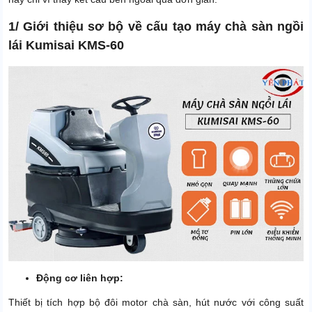
Kích thước đóng gói
1560 x 810 x 1280mm
1/ Giới thiệu sơ bộ về cấu tạo máy chà sàn ngồi
Trọng lượng sản phẩm
155 Kg
lái Kumisai KMS-60
Thời gian bảo hành motor
24 tháng
Thời gian bảo hành phần
12 tháng
điện và bơm
Thời gian bảo hành bình ắc
6 tháng
quy, sạc và van từ
Công suất
1600W
Xuất xứ
Chính hãng
Động cơ liên hợp:
Thiết bị tích hợp bộ đôi motor chà sàn, hút nước với công suất