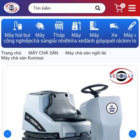
0
Máy hút bụi

Máy

Tháp

Máy

Máy

Xe

Máy dò

công nghiệp
chà sàn
giải nhiệt
rửa xe
đánh giày
quét rác
kim loạ
Trang chủ
MÁY CHÀ SÀN
Máy chà sàn ngồi lái
Máy chà sàn Kumisai