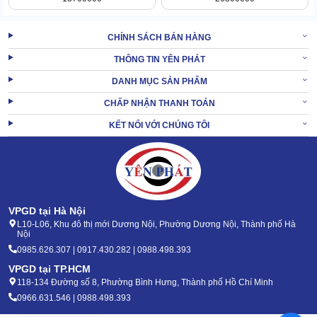
năm
CHÍNH SÁCH BÁN HÀNG
Mỗi giờ lại có khả năng làm sạch ~ 3400m2, thay thế cho nhiều
nhân công.
THÔNG TIN YÊN PHÁT
Người dùng lâu năm lại càng thấy giảm tải được nhiều chi phí về
DANH MỤC SẢN PHẨM
điện năng, ngân sách thuê mướn. Đồng thời còn tối ưu được thời
CHẤP NHẬN THANH TOÁN
gian dọn dẹp vệ sinh, nhường chỗ cho công việc khác.
KẾT NỐI VỚI CHÚNG TÔI
VPGD tại Hà Nội
L10-L06, Khu đô thị mới Dương Nội, Phường Dương Nội, Thành phố Hà
Nội
0985.626.307 | 0917.430.282 | 0988.498.393
VPGD tại TP.HCM
118-134 Đường số 8, Phường Bình Hưng, Thành phố Hồ Chí Minh
0966.631.546 | 0988.498.393