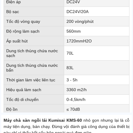
Điện áp
DC24V
Bộ sạc
DC24V/20A
Tốc độ vòng quay
200 vòng/phút
Độ rộng làm sạch
560mm
Áp suất hút
1720mmH2O
Dung tích thùng chứa nước
70L
sạch
Dung tích thùng chứa nước
83L
bẩn
Thời gian làm việc liên tục
3 - 5h
Hiệu quả làm sạch
3360 m2/h
Tốc độ di chuyển
0-4,5km/h
Độ ồn
≤ 70dB
Động cơ di chuyển
400W
Máy chà sàn ngồi lái Kumisai KMS-60
nhỏ gọn nhưng lại là cỗ
máy tiện dụng, bán chạy. Đừng vội đánh giá công dụng của thiết bị
Khả năng leo dốc tối đa
10%
này chỉ vì thấy kết cấu bên ngoài quá đơn giản.