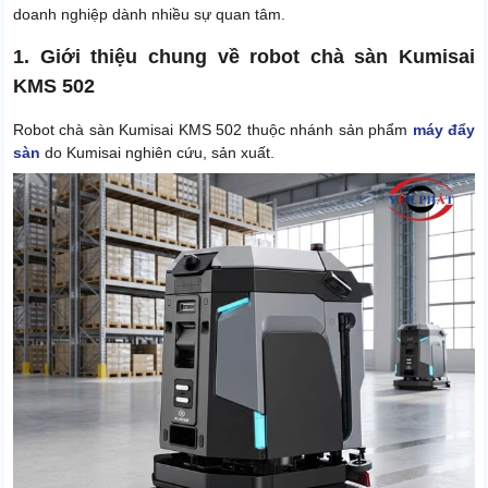
Kích thước trạm sạc
485 × 635 × 1021 mm
doanh nghiệp dành nhiều sự quan tâm.
Trọng lượng máy
150 kg
1. Giới thiệu chung về robot chà sàn Kumisai
Kích thước đóng gói
112 x 85 x 123cm
KMS 502
Sạc tiêu chuẩn: 2 giờ, Sạc
Thời gian sạc pin
Robot chà sàn Kumisai KMS 502 thuộc nhánh sản phẩm
máy đẩy
nhanh: 1 giờ
sàn
do Kumisai nghiên cứu, sản xuất.
Quét + chà rửa kết hợp - 5h,
Thời gian làm việc liên tục
Chỉ hút bụi khô - 12h
Dung tích thùng nước bẩn
46L
Dung tích thùng nước sạch
46L
Khả năng làm sạch
2.160 m²/h