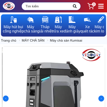
0
Máy hút bụi

Máy

Tháp

Máy

Máy

Xe

Máy dò

công nghiệp
chà sàn
giải nhiệt
rửa xe
đánh giày
quét rác
kim loạ
Trang chủ
MÁY CHÀ SÀN
Máy chà sàn Kumisai