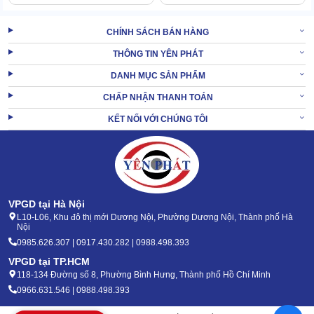
2.3. Trạm sạch thông minh nạp nhanh trong 1 - 2h
CHÍNH SÁCH BÁN HÀNG
Là robot chà sàn hiện đại, Kumisai KMS 502 luôn đi kèm với trung
THÔNG TIN YÊN PHÁT
tâm hậu cần - trạm sạc thông minh. Bộ phận này có 2 chế độ sạc
DANH MỤC SẢN PHẨM
linh hoạt:
CHẤP NHẬN THANH TOÁN
Sạc tiêu chuẩn: Công suất 1000W, thời gian sạc 2h
KẾT NỐI VỚI CHÚNG TÔI
Sạc nhanh: Công suất 2000W, thời gian sạc chỉ 1h.
2.4. Kết cấu tối ưu, đáp ứng môi trường công nghiệp
VPGD tại Hà Nội
L10-L06, Khu đô thị mới Dương Nội, Phường Dương Nội, Thành phố Hà
Nội
0985.626.307 | 0917.430.282 | 0988.498.393
VPGD tại TP.HCM
118-134 Đường số 8, Phường Bình Hưng, Thành phố Hồ Chí Minh
0966.631.546 | 0988.498.393