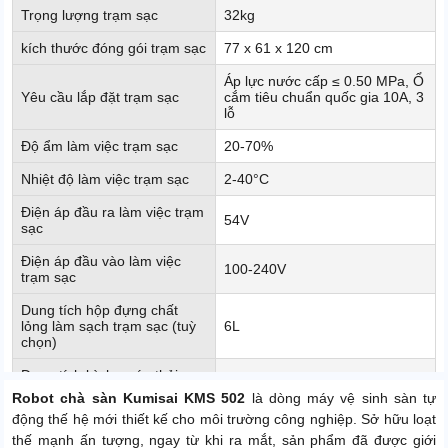
Trọng lượng trạm sạc
32kg
kích thước đóng gói trạm sạc
77 x 61 x 120 cm
Áp lực nước cấp ≤ 0.50 MPa, Ổ
Yêu cầu lắp đặt trạm sạc
cắm tiêu chuẩn quốc gia 10A, 3
lỗ
Độ ẩm làm việc trạm sạc
20-70%
Nhiệt độ làm việc trạm sạc
2-40°C
Điện áp đầu ra làm việc trạm
54V
sạc
Điện áp đầu vào làm việc
100-240V
trạm sạc
Dung tích hộp đựng chất
lỏng làm sạch trạm sạc (tuỳ
6L
chọn)
Dung tích bình nước thải
8L
trạm sạc
Robot chà sàn Kumisai KMS 502
là dòng máy vệ sinh sàn tự
động thế hệ mới thiết kế cho môi trường công nghiệp. Sở hữu loạt
Kích thước sản phẩm
890 × 676 × 1070mm
thế mạnh ấn tượng, ngay từ khi ra mắt, sản phẩm đã được giới